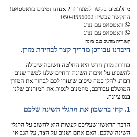
מזרן
זוגי
מתלבטים בקשר למוצר זה? אנחנו זמינים בוואטסאפ!
מידה
התקשר עכשיו: 050-8556002
140/190
של
וואטסאפ עם נציג
BELLONA
וואטסאפ עם נציג
דגם
POCKET
קטגוריה
מזרנים בנס ציונה
SYSTEM
חיברנו עבורכן מדריך קצר לבחירת מזרן.
בחירת מזרן חדש
היא החלטה חשובה שיכולה
להשפיע על איכות השינה והחיים שלנו למשך שנים
רבות. להלן כמה טיפים שיעזרו לכם לבחור את המזרן
המושלם עבורכם, מוזמנים לנסות את המזרנים שלנו
בנס ציונה.
1. קחו בחשבון את הרגלי השינה שלכם
הדבר הראשון שעליכם לעשות הוא לחשוב על הרגלי
השינה שלכם. האם אתם ישנים על הצד, על הגב או