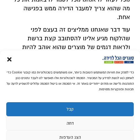
מה שהוא צריך למעבר הדירה ממש בפגישה
אחת.
עוד דבר שאנחנו ממליצים זה בעצם לפני
שהלקוח מגיע אלינו להסתובב קצת ברשת
ולראות דגמים של מוצרים שהוא אוהב להיות
סגור יותר על מה על מה הוא אוהב מבחינת
העיצוב ולהגיע עם כל המידע. כמובן שיש לנו את
כל המידע יש לנו את כל הקטלוגים והדוגמאות
כדי לספק את חוויות המשתמש הטובות ביותר, אנו משתמשים בטכנולוגיות כמו קובצי Cookie כדי
לאחסן ו/או לגשת למידע על המכשיר. הסכמה לטכנולוגיות אלו תאפשר לנו לעבד נתונים כגון
למיניהם ואנחנו יכולים להרכיב לו ממש בהתאמה
התנהגות גלישה או מזהים ייחודיים באתר זה. אי הסכמה או ביטול הסכמה עלולים להשפיע לרעה על
תכונות ופונקציות מסוימות.
אישית כל מוצר ומוצר שהוא צריך.
נשמע לכם מעניין ומועיל? לקביעת פגישה
קבל
במרכז למעבר דירה? מלאו את הפרטים
ונחזור אליכם!
דחה
הצג העדפות