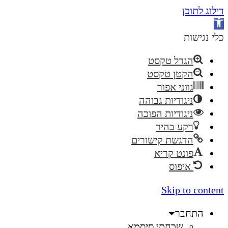
דילוג לתוכן
פתח
סרגל
כלי נגישות
נגישות
הגדל טקסט
הקטן טקסט
גווני אפור
ניגודיות גבוהה
ניגודיות הפוכה
רקע בהיר
הדגשת קישורים
פונט קריא
איפוס
Skip to content
התחבר
שכחתי סיסמא