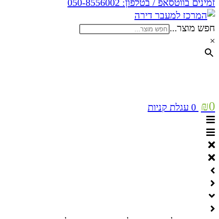
זמינים בווטסאפ / בטלפון:
050-8556002
חפש מוצר...
×
₪
0
0
עגלת קניות