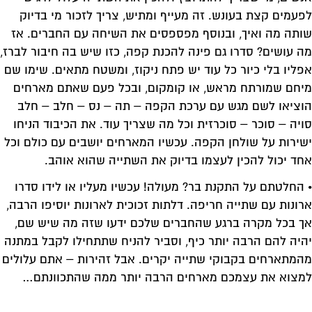
לפעמים קצת בעונש. זה מעייף ומתיש, צריך לזכור מי בדיוק
שותה מה ואיך, ובנוסף מפספסים את השיחה עם החברים. אז
מה עושים? סדרו גם פינה להכנת קפה, כזו שיש בה חיבור לברז,
אפליו בלי כיור כל עוד יש פתח ניקוז, ומשטח מתאים. שימו שם
מיחם שמורתח מראש, או קומקום, ובכל פעם שאתם מארחים
הוציאו לשם מגש עם ערכת הקפה – תה – נס – חלב – חלב
סויה – סוכר – סוכרזית וכל מה שצריך עוד. את הכיבוד הניחו
ישירות על שולחן הקפה. עכשיו המארחים יושבים עם כולם וכל
אחד יכול להכין לעצמו בדיוק את השתייה שהוא אוהב.
• החלטתם על התקנת בר? מעולה! עכשיו מעליו או לידו סדרו
ארונות עם שתייה חריפה. דלתות זכוכית לארונות יוסיפו הרבה,
אך בכל מקרה ברגע שהחברים שלכם ידעו שזה מה שיש שם,
יהיה להם הרבה יותר כיף, וסביר להניח שתתחילו לקבל במתנה
מהמתארחים בקבוקי שתייה יקרים. אבל זהירות – אתם עלולים
למצוא את עצמכם מארחים הרבה יותר ממה שהתכוונתם…