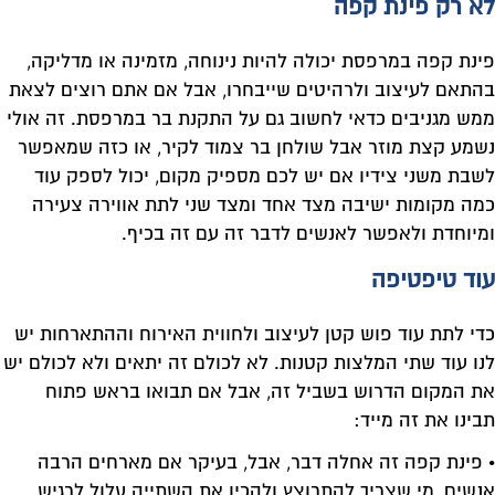
לא רק פינת קפה
פינת קפה במרפסת יכולה להיות נינוחה, מזמינה או מדליקה,
בהתאם לעיצוב ולרהיטים שייבחרו, אבל אם אתם רוצים לצאת
ממש מגניבים כדאי לחשוב גם על התקנת בר במרפסת. זה אולי
נשמע קצת מוזר אבל שולחן בר צמוד לקיר, או כזה שמאפשר
לשבת משני צידיו אם יש לכם מספיק מקום, יכול לספק עוד
כמה מקומות ישיבה מצד אחד ומצד שני לתת אווירה צעירה
ומיוחדת ולאפשר לאנשים לדבר זה עם זה בכיף.
עוד טיפטיפה
כדי לתת עוד פוש קטן לעיצוב ולחווית האירוח וההתארחות יש
לנו עוד שתי המלצות קטנות. לא לכולם זה יתאים ולא לכולם יש
את המקום הדרוש בשביל זה, אבל אם תבואו בראש פתוח
תבינו את זה מייד:
• פינת קפה זה אחלה דבר, אבל, בעיקר אם מארחים הרבה
אנשים, מי שצריך להתרוצץ ולהכין את השתייה עלול לרגיש