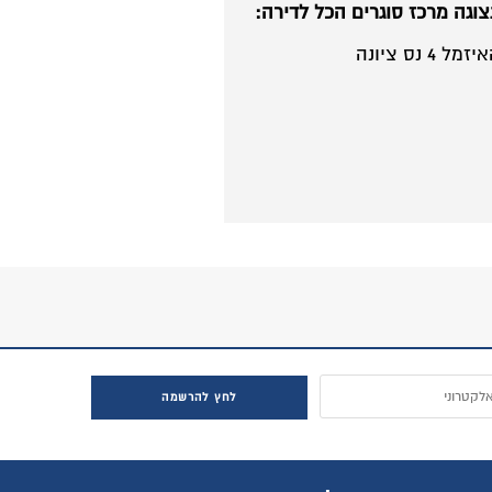
חץ להרשמה