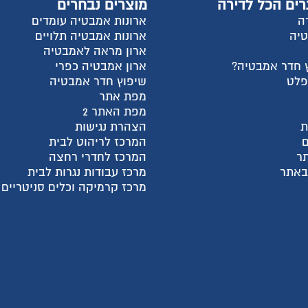
וצרים נבחרים
החשבון שלי
רונות אמבטיה עומדים
התחבר
רונות אמבטיה תלויים
הרשם
רון מראה לאמבטיה
למה אנחנו?
רון אמבטיה כפרי
צור קשר
יפוץ חדר אמבטיה
עגלת קניות
פת אתר
שאלות ותשובות
פת האתר 2
מדריכי קניה
צהרת נגישות
מאמרים אחרונים
מרכז לריהוט לבית
קטגוריות מוצרים
מרכז לחדרי רחצה
חבילות מעבר דירה
רכז עבודות נגרות לבית
ארונות פתיחה בהתאמה א
רכז קרמיקה וכלים סניטריים
ארונות הזזה בהתאמה איש
ארונות אמבטיה
מקלחונים בהתאמה אישית
פתרונות לעיצוב הבית
שיפוץ דירות ובתים
מטבחים ועבודות נגרות
דלתות פנים
ריצוף לבית