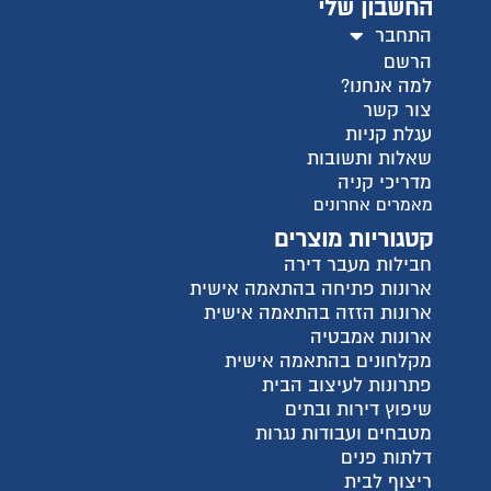
ישית
ית