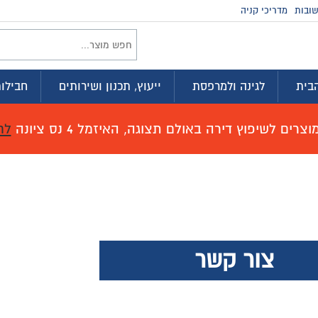
זמינים בווטסא
וץ, תכנון ושירותים
חבילות לדירה
מועדון ההטבות
זמל 4 נס ציונה
לחץ כאן לפרטים!