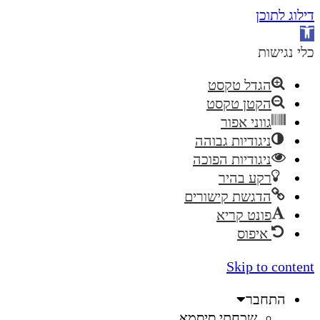
דילוג לתוכן
פתח
סרגל
כלי נגישות
נגישות
הגדל טקסט
הקטן טקסט
גווני אפור
ניגודיות גבוהה
ניגודיות הפוכה
רקע בהיר
הדגשת קישורים
פונט קריא
איפוס
Skip to content
התחבר
שכחתי סיסמא