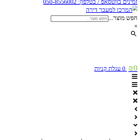
זמינים בווטסאפ / בטלפון:
050-8556002
חפש מוצר...
×
₪
0
0
עגלת קניות