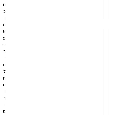
הוספה
נו
לסל
הוספה
כ
לסל
ן
מ
א
פ
ש
ר
י
ם
ל
ח
ס
ו
ך
ב
מ