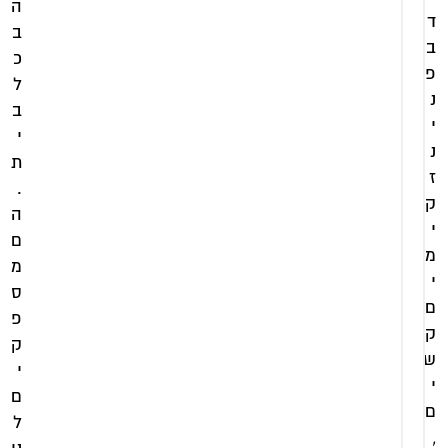
ה
ד
ב
ב
כ
פ
ל
נ
ב
י
י
נ
ת
ז
.
ק
ה
י
ם
מ
מ
מקלחון
י
ס
ניקל
ם
פ
פינתי 2
ק
דלתות
ק
מקלחון
ש
זכוכית
י
ניקל
שקופה
י
ם
פינתי
דגם
ם
קבוע +
ל
מורן
,
2