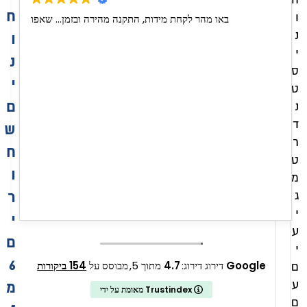
ח
ו
באו מהר לקחת מידות, התקנה מהירה ובזמן... שאפו
נ
ו
י
נ
ס
י
ט
ם
נ
ד
ש
ר
ח
ט
ו
מ
ג
ר
י
י
ע
ם
י
6
Google
דירוג דירוג:
4.7
מתוך 5,
מבוסס על
154 ביקורות
ם
ע
מ
מאומת על ידי Trustindex
ם