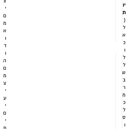
צ
מ
ל
יו
ע
מ
י
ת
מ
ע
ם
מ
(
מ
הוספה
ל
לסל
הוספה
א
לסל
א
ו
כ
ד
ו
ו
ל
ה
ל
ם
ש
מ
ב
צ
ר
י
מ
ע
כ
י
ל
ם
ס
י
ו
ת