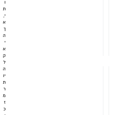
ו
כ
כ
ת
ו
ו
ל
ל
י,
ל
ל
א
מ
מ
ך
ע
ע
ה
מ
מ
י
הוספה
הוספה
א
לסל
לסל
ק
ל
ה
יו
ת
ר
מ
ז
כ