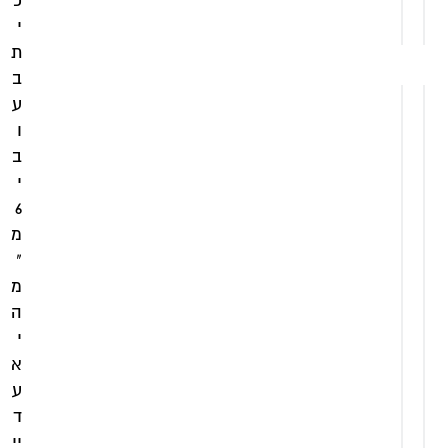
כ
לסל
י
ת
ב
ע
ו
ב
י
6
מ
"
מ
ה
י
א
ע
ד
יי