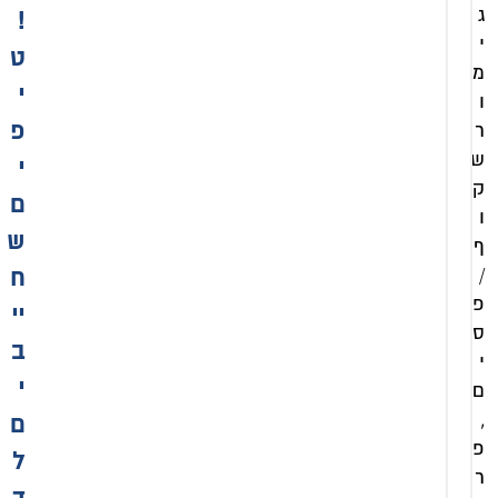
ג
!
מקלחון
י
שחור
ט
פינתי
מ
י
קבוע +
ו
דלת
פ
ר
זכוכית
מקלחון
ש
שקופה
י
שחור
ק
דגם
ם
פינתי
שרון
ו
קבוע +
ש
ף
דלת
₪
/
זכוכית
ח
1
שקופה
פ
יי
עם
,
ס
פסים
ב
1
י
דגם
י
ם
7
שרון
,
0
ם
₪
פ
כ
ל
ר
1
ו