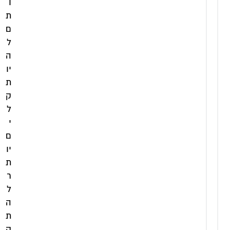
ו
ת
ם
ל
ה
יו
ת
ק
ל
י
ם
יו
ת
ר
ל
מקלחון
ה
מקלחון
ניקל
ת
פינתי
פינתי
הרמוניקה
ק
הרמוניקה