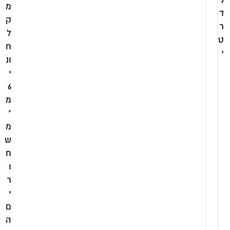
מ
ד
ק
ר
ל
ט
ח
י
ונ
י
6
מ
"
מ
ש
ח
ו
ר
י
ם
מקלחון
מקלחון
ה
שחור
שחור