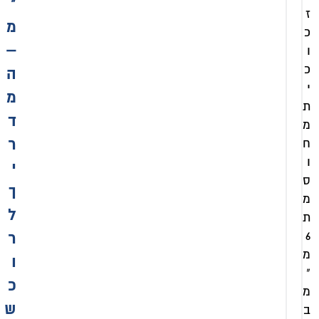
"
ז
מ
כ
–
ו
כ
ה
י
מ
ת
ד
מ
ח
ר
ו
י
ס
ך
מ
ל
ת
6
ר
מ
ו
"
כ
מ
ש
ב