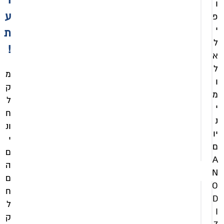
ד
ל
ו
,
ל
ע
פ
1
מ
י
ע
ת
7
מ
ל
0
!
א
הוספה
כ
לסל
ל
ו
מ
ו
ל
ק
ל
מ
ל
מ
י
ע
ח
נ
מ
ונ
יו
הוספה
י
ם
לסל
ם
A
ה
N
ם
O
ח
D
ל
I
ק