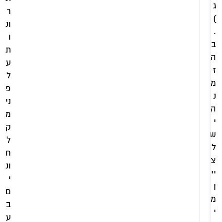
ג
ר
)
ונ
.
ו
ב
ת
ה
ע
ז
ל
מ
פ
נ
ני
ה
מ
י
ק
ש
ל
ל
ח
צ
ונ
יי
י
ן
ם
מ
ב
י
ע