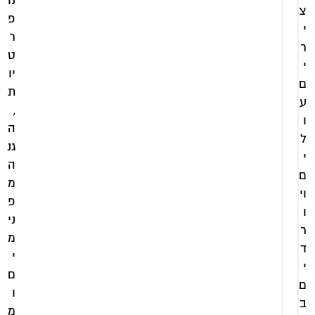
נו
דלתות
צ
₪
פ
זכוכית
י
ר
8
פסים
ר
דגם
ט
2
י
מורן
יו
0
ם
ת
כ
ע
₪
,
ו
ו
8
ל
ה
ל
ל
2
גנ
מ
י
0
ה
ע
ם
מ
מ
כ
וי
ו
פ
הוספה
ו
ל
לסל
ני
ל
ר
מ
מ
ד
ע
י
י
מ
ם
ם
הוספה
ו
ב
לסל
מ