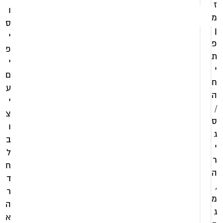
ז
ו
מ
ס
ן
י
פ
פ
ת
י
י
ם
ח
ע
ה
י
/
צ
ס
ו
ג
ב
י
ל
ר
ח
ה
ד
,
ר
מ
ה
ג
א