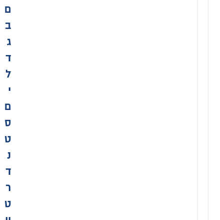
ם
ב
ג
ד
ל
מקלחון
י
ניקל פינתי
הרמוניקה
ם
זכוכית
ס
מאסטר-ליין
דגם מיכל
ט
מקלחון
פינתי
נ
₪
הרמוניקה
ד
1
פרזול
שחור
,
ר
זכוכית
3
ט
שקופה
7
עם פסים