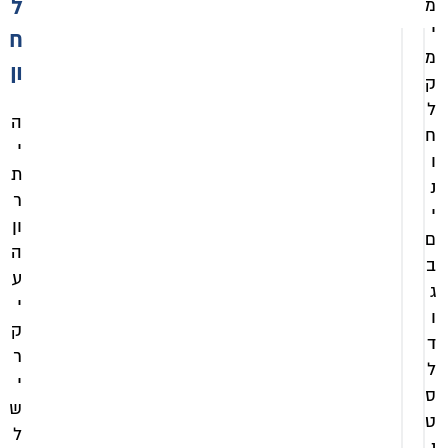
מ
ל
י
ח
מ
ון
ק
ל
ה
ח
י
ו
ת
נ
ר
י
ון
ם
ה
ב
ע
ג
י
ו
ק
ד
ר
ל
י
ס
ש
ט
ל
נ