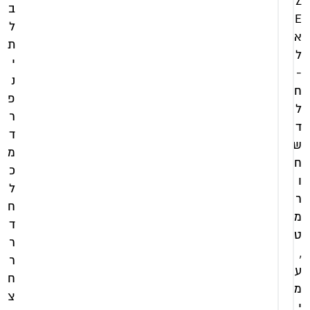
Z
ב
E
ל
א
ת
ל
י
-
נ
ח
פ
ל
ר
ד
ד
ש
מ
ח
כ
ו
ל
ר
ח
מ
ד
ט
ר
,
ר
ע
ח
מ
צ
י