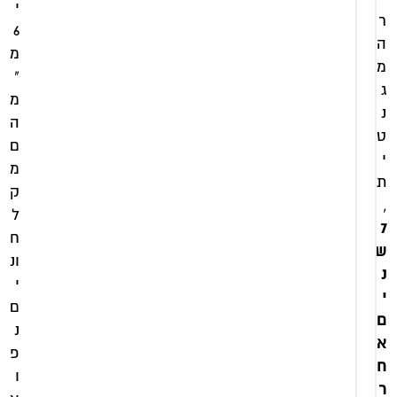
מקלחון
ניקל
י
ר
ניקל
פינתי
6
ה
פינתי
קבוע +
מ
קבוע +
דלת
מ
"
דלת
זכוכית
ג
זכוכית
מ
פסים
נ
שקופה
דגם
ה
ט
דגם
שרון
ם
שרון
י
מ
₪
ת
ק
₪
,
1
ל
1
7
,
ח
,
ש
0
ונ
0
נ
7
י
י
7
0
ם
ם
0
נ
כ
א
ו
כ
פ
ח
ל
ו
ו
ל
ל
ר