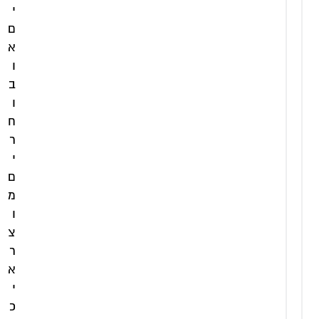
י
ם
א
מקלחון
מקלחון
ו
ניקל
שחור
ב
פינתי 2
פינתי 2
דלתות
דלתות
ו
זכוכית
זכוכית
ח
מאסטר
מאסטר
ר
ליין
ליין
י
דגם
דגם
מורן
מורן
ם
מ
₪
₪
ו
1
1
צ
ר
,
,
א
1
0
י
7
7
כ
0
0