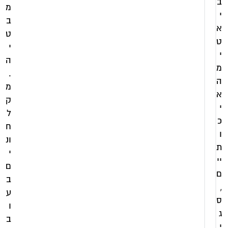
ב
מ
י
ב
א
ט
ט
י
י
ה
מ
.
ה
מ
א
ק
י
ל
כ
ח
ו
ונ
ת
י
יי
ם
ם
ב
,
ע
ס
ו
ג
ב
מקלחון
י