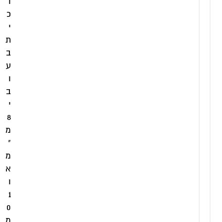
ו
כ
י
ת
ב
ע
ו
ב
י
8
מ
"
מ
א
ו
1
0
מ