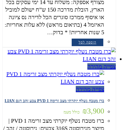
מצורף אספקה: משלוח עד 14 ימי עסקים בכל
הארץ, הובלת מדרכה 150 ש”ח ישולם למוביל
או איסוף ממרכז סוגרים הכל לדירה נס ציונה
האיזמל 4 (בתיאום מראש) ללא עלות אחריות:
5 שנות אחריות! * בדוק…
הוספה לסל
צפייה מהירה
צפייה מהירה
ברז מטבח נשלף יוקרתי מצב זרימה 1 PVD צבע זהב דגם LIAN
₪
3,900
כולל מעמ
ברז מטבח נשלף יוקרתי מצב זרימה 1 PVD |
מיוצר מנירוסטה 316S צבעים: נירוסטה / זהב /