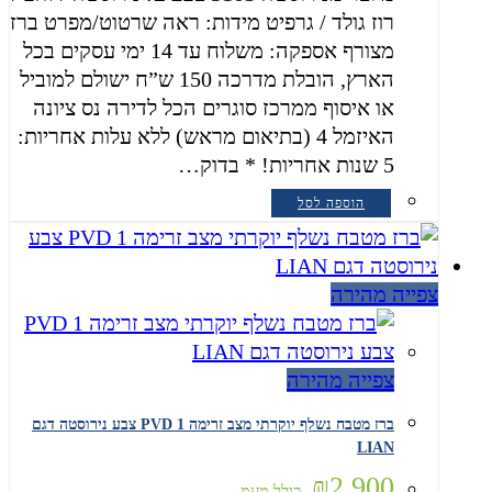
רוז גולד / גרפיט מידות: ראה שרטוט/מפרט ברז
מצורף אספקה: משלוח עד 14 ימי עסקים בכל
הארץ, הובלת מדרכה 150 ש”ח ישולם למוביל
או איסוף ממרכז סוגרים הכל לדירה נס ציונה
האיזמל 4 (בתיאום מראש) ללא עלות אחריות:
5 שנות אחריות! * בדוק…
הוספה לסל
צפייה מהירה
צפייה מהירה
ברז מטבח נשלף יוקרתי מצב זרימה 1 PVD צבע נירוסטה דגם
LIAN
₪
2,900
כולל מעמ