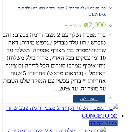
ברז מטבח נשלף יוקרתי 2 מצבי זרימה צבע רוז גולד דגם
OLIVE-X
₪
2,090
כולל מעמ
ברז מטבח נשלף עם 2 מצבי זרימה צבעים: זהב
מוברש / רוז גולד מבריק / גרפיט מידות: ראה
שרטוט/מפרט ברז מצורף אספקה: משלוח עד
10 ימי עסקים בכל הארץ, מחיר כולל משלוח!
ניתן איסוף ממרכז סוגרים הכל לדירה נס ציונה
האיזמל 4 (בתיאום מראש) אחריות: 5 שנות
אחריות! * בדוק עכשיו עם המוקד שלנו הטבות
על מוצר זה, עד 20%…
הוספה לסל
צפייה מהירה