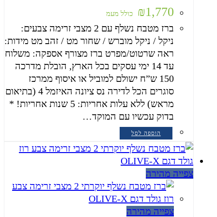
₪
1,770
כולל מעמ
ברז מטבח נשלף עם 2 מצבי זרימה צבעים:
ניקל / ניקל מוברש / שחור מט / זהב מט מידות:
ראה שרטוט/מפרט ברז מצורף אספקה: משלוח
עד 14 ימי עסקים בכל הארץ, הובלת מדרכה
150 ש”ח ישולם למוביל או איסוף ממרכז
סוגרים הכל לדירה נס ציונה האיזמל 4 (בתיאום
מראש) ללא עלות אחריות: 5 שנות אחריות! *
בדוק עכשיו עם המוקד…
הוספה לסל
צפייה מהירה
צפייה מהירה