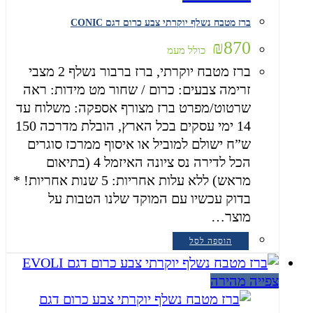
ברז מטבח נשלף יוקרתי צבע כרום דגם CONIC
₪
870
כולל מעמ
ברז מטבח יוקרתי, ברז ברבור נשלף 2 מצבי
זרימה צבעים: כרום / שחור מט מידות: ראה
שרטוט/מפרט ברז מצורף אספקה: משלוח עד
14 ימי עסקים בכל הארץ, הובלת מדרכה 150
ש”ח ישולם למוביל או איסוף ממרכז סוגרים
הכל לדירה נס ציונה האיזמל 4 (בתיאום
מראש) ללא עלות אחריות: 5 שנות אחריות! *
בדוק עכשיו עם המוקד שלנו הטבות על
מוצר…
הוספה לסל
צפייה מהירה