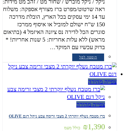
ניקל / ניקל מוברש / שחור מט / זהב מט מידות:
ראה שרטוט/מפרט ברז מצורף אספקה: משלוח
עד 14 ימי עסקים בכל הארץ, הובלת מדרכה
150 ש”ח ישולם למוביל או איסוף ממרכז
סוגרים הכל לדירה נס ציונה האיזמל 4 (בתיאום
מראש) ללא עלות אחריות: 5 שנות אחריות! *
בדוק עכשיו עם המוקד…
הוספה לסל
צפייה מהירה
צפייה מהירה
ברז מטבח נשלף יוקרתי 2 מצבי זרימה צבע ניקל דגם OLIVE
₪
1,390
כולל מעמ