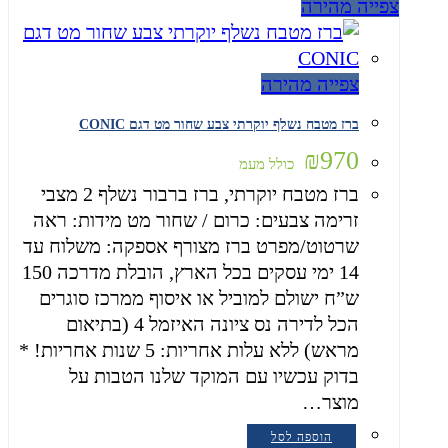
צפייה מהירה
צפייה מהירה
ברז מטבח נשלף יוקרתי צבע שחור מט דגם CONIC
₪
970
כולל מעמ
ברז מטבח יוקרתי, ברז ברבור נשלף 2 מצבי
זרימה צבעים: כרום / שחור מט מידות: ראה
שרטוט/מפרט ברז מצורף אספקה: משלוח עד
14 ימי עסקים בכל הארץ, הובלת מדרכה 150
ש”ח ישולם למוביל או איסוף ממרכז סוגרים
הכל לדירה נס ציונה האיזמל 4 (בתיאום
מראש) ללא עלות אחריות: 5 שנות אחריות! *
בדוק עכשיו עם המוקד שלנו הטבות על
מוצר…
הוספה לסל