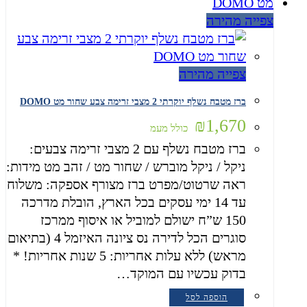
צפייה מהירה
צפייה מהירה
ברז מטבח נשלף יוקרתי 2 מצבי זרימה צבע שחור מט DOMO
₪
1,670
כולל מעמ
ברז מטבח נשלף עם 2 מצבי זרימה צבעים:
ניקל / ניקל מוברש / שחור מט / זהב מט מידות:
ראה שרטוט/מפרט ברז מצורף אספקה: משלוח
עד 14 ימי עסקים בכל הארץ, הובלת מדרכה
150 ש”ח ישולם למוביל או איסוף ממרכז
סוגרים הכל לדירה נס ציונה האיזמל 4 (בתיאום
מראש) ללא עלות אחריות: 5 שנות אחריות! *
בדוק עכשיו עם המוקד…
הוספה לסל