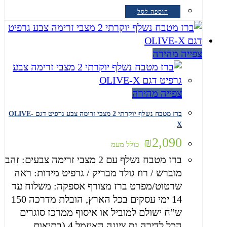
הוספה לסל
צפייה מהירה
צפייה מהירה
ברז מטבח נשלף יוקרתי 2 מצבי זרימה צבע גרפיט דגם OLIVE-
X
₪
2,090
כולל מעמ
ברז מטבח נשלף עם 2 מצבי זרימה צבעים: זהב
מוברש / רוז גולד מבריק / גרפיט מידות: ראה
שרטוט/מפרט ברז מצורף אספקה: משלוח עד
14 ימי עסקים בכל הארץ, הובלת מדרכה 150
ש”ח ישולם למוביל או איסוף ממרכז סוגרים
הכל לדירה נס ציונה האיזמל 4 (בתיאום