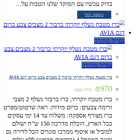
בדוק עכשיו עם המוקד שלנו הטבות על…
הוספה לסל
צפייה מהירה
צפייה מהירה
ברז מטבח נשלף יוקרתי ברבור 2 מצבים צבע כרום דגם AVIA
₪
970
כולל מעמ
ברז מטבח יוקרתי, ברז ברבור נשלף 2 מצבי
זרימה צבעים: כרום מידות: ראה שרטוט/מפרט
ברז מצורף אספקה: משלוח עד 14 ימי עסקים
בכל הארץ, הובלת מדרכה 150 ש”ח ישולם
למוביל או איסוף ממרכז סוגרים הכל לדירה נס
ציונה האיזמל 4 (בתיאום מראש) ללא עלות