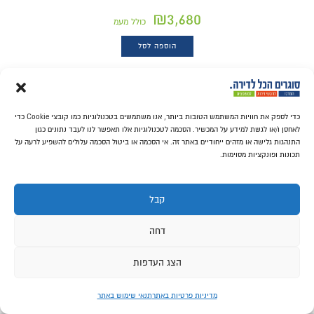
₪
3,680
כולל מעמ
הוספה לסל
כדי לספק את חוויות המשתמש הטובות ביותר, אנו משתמשים בטכנולוגיות כמו קובצי Cookie כדי
לאחסן ו/או לגשת למידע על המכשיר. הסכמה לטכנולוגיות אלו תאפשר לנו לעבד נתונים כגון
כיורים למטבח SCHOCK
כיורי מטבח בלאנקו
(33)
התנהגות גלישה או מזהים ייחודיים באתר זה. אי הסכמה או ביטול הסכמה עלולים להשפיע לרעה על
(15)
תכונות ופונקציות מסוימות.
קבל
לחץ עליי לעזרה...
דחה
כיורי מטבח PEZZI
(3)
כיורי דורינוקס למטבח
הצג העדפות
(8)
מדיניות פרטיות באתר
תנאי שימוש באתר