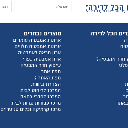
ל
וצרים נבחרים
החשבון שלי
רונות אמבטיה עומדים
התחבר
רונות אמבטיה תלויים
הרשם
רון מראה לאמבטיה
למה אנחנו?
רון אמבטיה כפרי
צור קשר
יפוץ חדר אמבטיה
עגלת קניות
פת אתר
שאלות ותשובות
פת האתר 2
מדריכי קניה
צהרת נגישות
מאמרים אחרונים
מרכז לריהוט לבית
קטגוריות מוצרים
מרכז לחדרי רחצה
חבילות מעבר דירה
רכז עבודות נגרות לבית
ארונות פתיחה בהתאמה א
רכז קרמיקה וכלים סניטריים
ארונות הזזה בהתאמה איש
ארונות אמבטיה
מקלחונים בהתאמה אישית