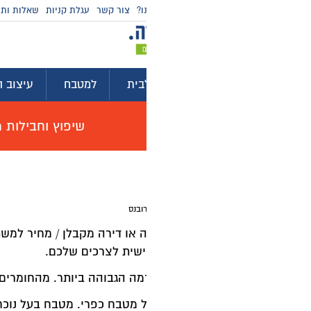
ו?
צור קשר
עגלת קניות
שאלות ותשובות
מדריכי קניה
בית
למטבח
עיצוב הבית
לגינה ולמרפסת
ייע
שיפוץ וחבילות מוצרים לשיפוץ דירה באולם תצוגה, האי
ובנס
או דירה מקבלן / מחיר למשתכן? משפצים את הבית? מחפשים מטב
ישית לצרכים שלכם.
מה הגבוהה ביותר. מהחומרים האיכותיים של המותגים המובילים
טבח כפרי. מטבח בעל נוכחות עם חזיתות שאינן חלקות, חריטות ב