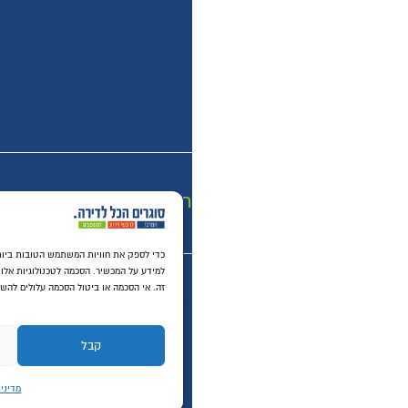
רכישה מאובטחת SSL
כדי לספק את חוויות המשתמש הטובו
למידע על המכשיר. הסכמה לטכנולוגיות אלו תאפשר לנו לעבד נתונים כגון התנהגות גלישה או מזהים י
זה. אי הסכמה או ביטול הסכמה עלולים להשפיע לרעה על תכונות ופונקציות מסוימות.
קבל
דחה
הצג העד
מדיניות פרטיות באתר
תנאי שימוש באתר
© ​כל הזכויות שמורות ל