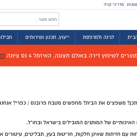
זמינים בווטסא
וץ, תכנון ושירותים
חבילות לדירה
מועדון ההטבות
זמל 4 נס ציונה
לחץ כאן לפרטים!
ח פרובנס / כפרי? אנחנו מספקים תכנון קפדני, ליווי מקצועי
 בישראל ובחו"ל.
עץ, תבליטים, עיטורים אומנותיים. משולב עם קרניז ורגליים. 