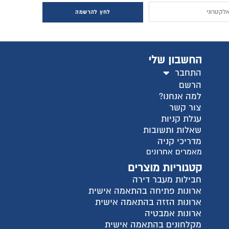
חץ להרשמה
ישית
ית