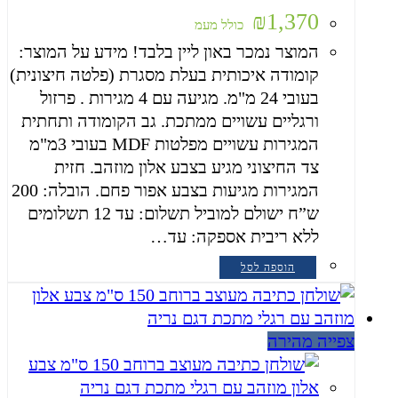
₪
1,370
כולל מעמ
המוצר נמכר באון ליין בלבד! מידע על המוצר:
קומודה איכותית בעלת מסגרת (פלטה חיצונית)
בעובי 24 מ"מ. מגיעה עם 4 מגירות . פרזול
ורגליים עשויים ממתכת. גב הקומודה ותחתית
המגירות עשויים מפלטות MDF בעובי 3מ"מ
צד החיצוני מגיע בצבע אלון מוזהב. חזית
המגירות מגיעות בצבע אפור פחם. הובלה: 200
ש”ח ישולם למוביל תשלום: עד 12 תשלומים
ללא ריבית אספקה: עד…
הוספה לסל
צפייה מהירה