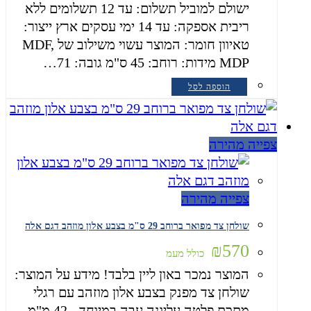
ישולם למוביל תשלום: עד 12 תשלומים ללא
ריבית אספקה: עד 14 ימי עסקים ארץ ייצור:
טאיוון חומר: המוצר עשוי משילוב של MDF,
MDP מידות: רוחב: 45 ס"מ גובה: 71…
הוספה לסל
צפייה מהירה
צפייה מהירה
שולחן צד מפואר ברוחב 29 ס"מ בצבע אלון מוזהב דגם אלה
₪
570
כולל מעמ
המוצר נמכר באון ליין בלבד! מידע על המוצר:
שולחן צד מפנק בצבע אלון מוזהב עם רגלי
מתכת פלטה עליונה עבה במיוחד - 42 מ"מ