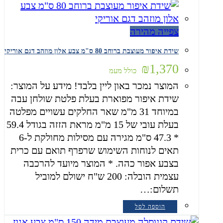
צפייה מהירה
שידת איפור מעוצבת ברוחב 80 ס"מ צבע אלון מוזהב דגם אוריקי
₪
1,370
כולל מעמ
המוצר נמכר באון ליין בלבד! מידע על המוצר:
שידת איפור מפוארת בעלת פלטת שולחן עבה
במיוחד 31 מ"מ שאר החלקים עשויים מפלטה
בעלת עובי של 15 מ"מ מראת הזזה בגודל 59.4
* 47.3 ס"מ מגירה עם מסילות מחולקת ל-6
תאים לנוחות השימוש שרפרף תואם עם כרית
בצבע אפור כהה. * המוצר מיועד להרכבה
עצמית הובלה: 200 ש"ח ישולם למוביל
תשלום:…
הוספה לסל