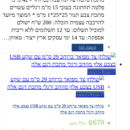
פלטה תחתונה בעובי 15 מ"מ רגליים עשויים
מתכת צבע תנור 25*25*1 מ"מ * המוצר מיועד
להרכבה עצמית הובלה: 200 ש"ח ישולם
למוביל תשלום: עד 12 תשלומים ללא ריבית
אספקה: עד 14 ימי עסקים ארץ ייצור: טאיוון…
הוספה לסל
צפייה מהירה
צפייה מהירה
שולחן צד מפואר ברוחב 29 ס”מ עם שקע USB בצבע אלון
מוזהב ורגלי מתכת דגם אלה
₪
670
כולל מעמ