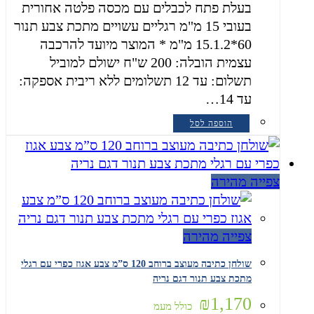
בעלת פתח לכבלים עם מכסה פלטה אחורית
בעובי 15 מ"מ רגליים עשויים מתכת צבע תנור
60*15.1.2 מ"מ * המוצר מיועד להרכבה
עצמית הובלה: 200 ש"ח ישולם למוביל
תשלום: עד 12 תשלומים ללא ריבית אספקה:
עד 14…
הוספה לסל
צפייה מהירה
צפייה מהירה
שולחן כתיבה מעוצב ברוחב 120 ס”מ צבע אגוז כפרי עם רגלי
מתכת צבע תנור דגם נריה
₪
1,170
כולל מעמ