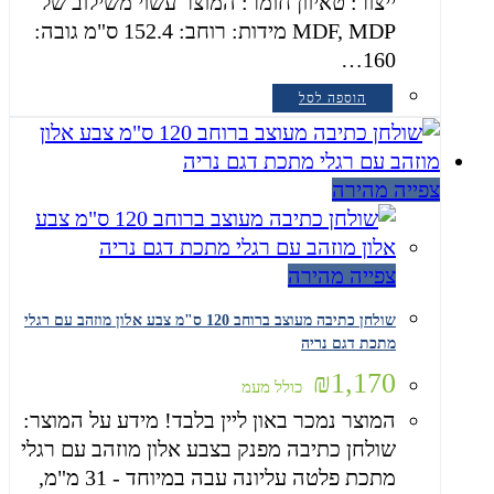
ייצור: טאיוון חומר: המוצר עשוי משילוב של
MDF, MDP מידות: רוחב: 152.4 ס"מ גובה:
160…
הוספה לסל
צפייה מהירה
צפייה מהירה
שולחן כתיבה מעוצב ברוחב 120 ס"מ צבע אלון מוזהב עם רגלי
מתכת דגם נריה
₪
1,170
כולל מעמ
המוצר נמכר באון ליין בלבד! מידע על המוצר:
שולחן כתיבה מפנק בצבע אלון מוזהב עם רגלי
מתכת פלטה עליונה עבה במיוחד - 31 מ"מ,