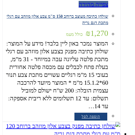
צפייה מהירה
שולחן כתיבה מעוצב ברוחב 150 ס"מ צבע אלון מוזהב עם רגלי
מתכת דגם נריה
₪
1,270
כולל מעמ
המוצר נמכר באון ליין בלבד! מידע על המוצר:
שולחן כתיבה מפנק בצבע אלון מוזהב עם רגלי
מתכת פלטה עליונה עבה במיוחד - 31 מ"מ,
בעלת פתח לכבלים עם מכסה פלטה אחורית
בעובי 15 מ"מ רגליים עשויים מתכת צבע תנור
60*15.1.2 מ"מ * המוצר מיועד להרכבה
עצמית הובלה: 200 ש"ח ישולם למוביל
תשלום: עד 12 תשלומים ללא ריבית אספקה:
עד 14…
הוספה לסל