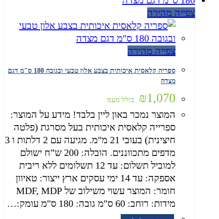
צפייה מהירה
צפייה מהירה
ספריה קלאסית איכותית בצבע אלון טבעי ובגובה 180 ס"מ דגם
מצדה
₪
1,070
כולל מעמ
המוצר נמכר באון ליין בלבד! מידע על המוצר:
ספרייה קלאסית איכותית בעל מסרגת (פלטה
חיצינית) בעובי 21 מ"מ. מגיעה עם 2 דלתות ו 3
מדפים מתכווננים. הובלה: 200 ש”ח ישולם
למוביל תשלום: עד 12 תשלומים ללא ריבית
אספקה: עד 14 ימי עסקים ארץ ייצור: טאיוון
חומר: המוצר עשוי משילוב של MDF, MDP
מידות: רוחב: 60 ס"מ גובה: 180 ס"מ עומק:…