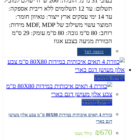
בעובי 31 מ"מ. הובלה: 200 ש”ח ישולם למוביל
תשלום: עד 12 תשלומים ללא ריבית אספקה:
עד 14 ימי עסקים ארץ ייצור: טאיוון חומר:
המוצר עשוי משילוב של MDF, MDP מידות:
רוחב: 80 ס"מ גובה: 80 ס"מ עומק: 29 ס"מ
הכוורת מגיעה בצבע אגוז
הוספה לסל
צפייה מהירה
צפייה מהירה
כוורת 4 תאים איכותית במידות 80X80 ס"מ צבע אלון מעושן
דגם בארי
₪
670
כולל מעמ