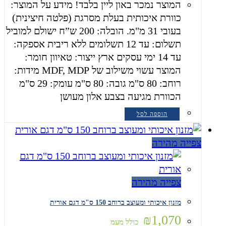
המוצר נמכר באון ליין בלבד! מידע על המוצר:
כוורת איכותית בעלת מסרגת (פלטה חיצינית)
בעובי 31 מ"מ. הובלה: 200 ש”ח ישולם למוביל
תשלום: עד 12 תשלומים ללא ריבית אספקה:
עד 14 ימי עסקים ארץ ייצור: טאיוון חומר:
המוצר עשוי משילוב של MDF, MDP מידות:
רוחב: 80 ס"מ גובה: 80 ס"מ עומק: 29 ס"מ
הכוורת מגיעה בצבע אלון מעושן
הוספה לסל
צפייה מהירה
צפייה מהירה
מזנון איכותי ומעוצב ברוחב 150 ס"מ דגם אורית
₪
1,070
כולל מעמ