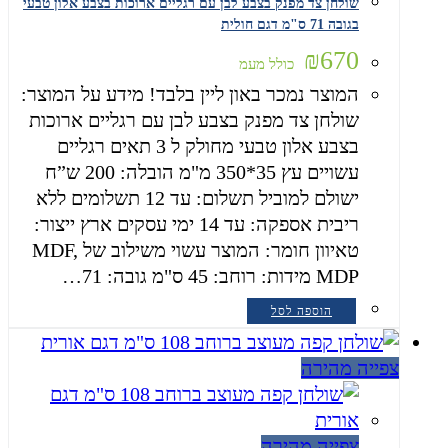
שולחן צד מפנק בצבע לבן עם רגליים ארוכות בצבע אלון טבעי
בגובה 71 ס"מ דגם חולית
₪
670
כולל מעמ
המוצר נמכר באון ליין בלבד! מידע על המוצר:
שולחן צד מפנק בצבע לבן עם רגליים ארוכות
בצבע אלון טבעי מחולק ל 3 תאים רגליים
עשויים עץ 35*350 מ"מ הובלה: 200 ש”ח
ישולם למוביל תשלום: עד 12 תשלומים ללא
ריבית אספקה: עד 14 ימי עסקים ארץ ייצור:
טאיוון חומר: המוצר עשוי משילוב של MDF,
MDP מידות: רוחב: 45 ס"מ גובה: 71…
הוספה לסל
צפייה מהירה
צפייה מהירה