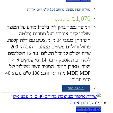
שולחן קפה מעוצב ברוחב 108 ס"מ דגם אורית
₪
1,070
כולל מעמ
המוצר נמכר באון ליין בלבד! מידע על המוצר:
שולחן קפה איכותי בעל מסרגת (פלטה
חיצינית) בעובי 24 מ"מ. מגיע עם דלת קלפה.
פרזול ורגליים עשויים ממתכת. הובלה: 200
ש”ח ישולם למוביל תשלום: עד 12 תשלומים
ללא ריבית אספקה: עד 14 ימי עסקים ארץ
ייצור: טאיוון חומר: המוצר עשוי משילוב של
MDF, MDP מידות: רוחב: 108 ס"מ גובה: 40
ס"מ עומק:…
הוספה לסל
צפייה מהירה