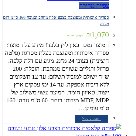
צפייה מהירה
ספריה איכותית ומעוצבת בצבע אלון מוזהב ובגובה 160 ס"מ דגם
מצדה
₪
1,070
כולל מעמ
המוצר נמכר באון ליין בלבד! מידע על המוצר:
ספריה איכותית ומעוצבת בעלת מסרגת (פלטה
חיצינית) בעובי 24 מ"מ. מגיע עם דלת קלפה.
פרזול ורגליים עשויים ממתכת. הובלה: 200
ש”ח ישולם למוביל תשלום: עד 12 תשלומים
ללא ריבית אספקה: עד 14 ימי עסקים ארץ
ייצור: טאיוון חומר: המוצר עשוי משילוב של
MDF, MDP מידות: רוחב: 60 ס"מ גובה: 160
ס"מ עומק:…
הוספה לסל