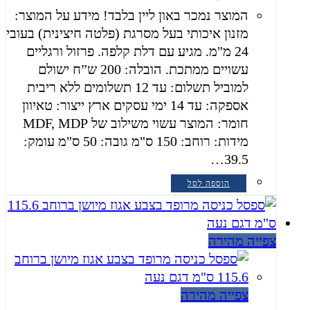
המוצר נמכר באון ליין בלבד! מידע על המוצר:
מזנון איכותי בעל מסרגת (פלטה חיצינית) בעובי
24 מ"מ. מגיע עם דלת קלפה. פרזול ורגליים
עשויים ממתכת. הובלה: 200 ש”ח ישולם
למוביל תשלום: עד 12 תשלומים ללא ריבית
אספקה: עד 14 ימי עסקים ארץ ייצור: טאיוון
חומר: המוצר עשוי משילוב של MDF, MDP
מידות: רוחב: 150 ס"מ גובה: 50 ס"מ עומק:
39.5…
הוספה לסל
צפייה מהירה
צפייה מהירה