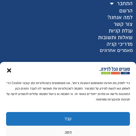
התחבר
הרשם
למה אנחנו?
צור קשר
עגלת קניות
שאלות ותשובות
מדריכי קניה
מאמרים אחרונים
רכישה מאובטחת SSL
כדי לספק את חוויות המשתמש הטובות ביותר, אנו משתמשים בטכנולוגיות כמו קובצי Cookie כדי
לאחסן ו/או לגשת למידע על המכשיר. הסכמה לטכנולוגיות אלו תאפשר לנו לעבד נתונים כגון
התנהגות גלישה או מזהים ייחודיים באתר זה. אי הסכמה או ביטול הסכמה עלולים להשפיע לרעה על
תכונות ופונקציות מסוימות.
קבל
דחה