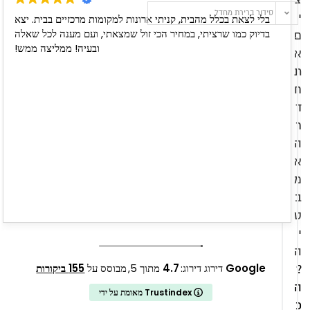
סידור ברירת מחדל
י
בלי לצאת בכלל מהבית, קניתי ארונות למקומות מרכזיים בבית. יצא
בדיוק כמו שרציתי, במחיר הכי זול שמצאתי, ועם מענה לכל שאלה
ם
ובעיה! ממליצה ממש!
א
ת
מבצע!
מבצע!
ח
ד
ר
ה
א
מ
ב
ט
י
ה
Google
דירוג דירוג:
4.7
מתוך 5,
מבוסס על
155 ביקורות
?
ה
מאומת על ידי Trustindex
כ