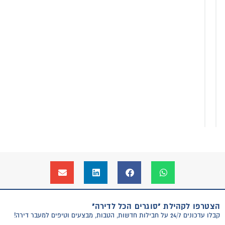
9
9
0
0
כ
כ
ו
ו
ל
ל
ל
ל
מ
מ
ע
ע
מ
מ
הוספה
הוספה
לסל
לסל
הצטרפו לקהילת "סוגרים הכל לדירה"
קבלו עדכונים 24/7 על חבילות חדשות, הטבות, מבצעים וטיפים למעבר דירה!