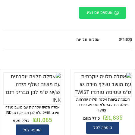
וואטסאפ עם נציג
קטגוריה
אסלות תלויות
הנמכרת ביותר! אסלה תלויה יוקרתית
רימלס מידה 53 ס"מ שטיפה טורנדו
אסלה תלויה יוקרתית עם מושב נשלף
TWIST
מידה 49/53 ס"מ לבן מבריק דגם INK
₪
1,835
כולל מעמ
1,085
₪
כולל מעמ
הוספה לסל
הוספה לסל