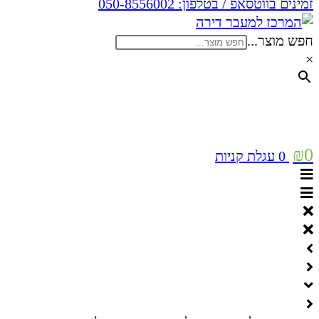
זמינים בווטסאפ / בטלפון:
050-8556002
חפש מוצר...
×
₪
0
0
עגלת קניות