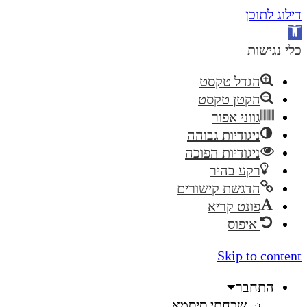
דילוג לתוכן
פתח
סרגל
כלי נגישות
נגישות
הגדל טקסט
הקטן טקסט
גווני אפור
ניגודיות גבוהה
ניגודיות הפוכה
רקע בהיר
הדגשת קישורים
פונט קריא
איפוס
Skip to content
התחבר
שכחתי סיסמא