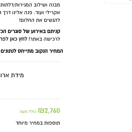
מבנה ושילוב המגירות/דלתות, צבע ותוספות: לקבל בוצ'ר+כיור 
אקרילי ועוד. פנה אלינו דרך הוואטסאפ ושלחו תכנית / שרטוט ו
להגשים את החלום!
קניתם באירוע של סוגרים הכל לדירה?
מגיעות לכם הטבות באל
לרכישה באתר!
לחץ כאן לפרטים
מחיר הנקוב מתייחס לנתונים הבאים: מידה / מחיר:
80 ס"מ
מידת ארון אמבטיה
נקה
₪
2,760
כולל מעמ
תוספות במחיר מיוחד