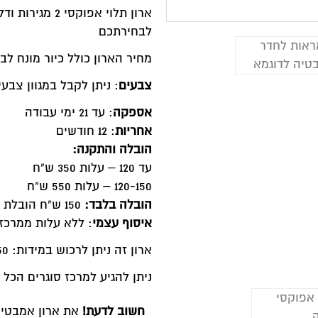
ארון תלוי אפוקסי 
בחירתכם
חיר הארון כולל כיור מונח לבן מבריק ומראה מרחפת.
בעים
: ניתן לקבל במגוון צבעים מהמניפה שלנו
ספקה
: עד 21 ימי עבודה
חריות
: 12 חודשים
ובלה והתקנה:
120 – עלות 350 ש”ח
120-1 – עלות 550 ש”ח
ובלה בלבד:
150 ש”ח הובלת מדרכה
יסוף עצמי
: ללא עלות ממרכז סוגרים הכל לדירה
רון זה ניתן לרכוש במידות: 80-150 ס"מ
יתן להגיע למרכז סוגרים הכל לדירה בנס ציונה לייעוץ והזמנות, הא
חשוב לדעת!
את ארון אמבטיה זה ניתן לקבל ב
התאמה אישית
: 