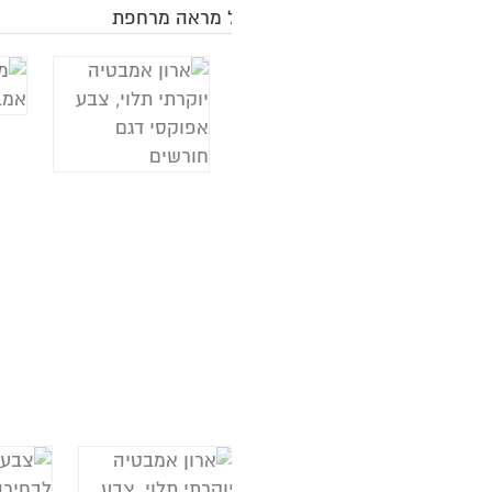
ל
מ
צ
א
א
ה
עד 
50
ה
א
א
נ