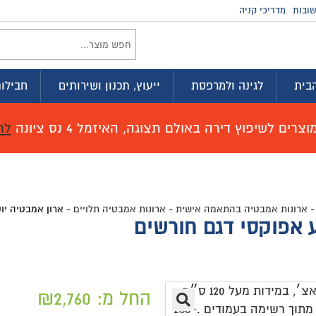
זמינים בווטסא
וץ, תכנון ושירותים
חבילות לדירה
מועדון ההטבות
זמל 4 נס ציונה
לחץ כאן לפרטים!
ות אמבטיה תלויים
-
ארון אמבטיה יוקרתי תלוי, צבע אפוקסי דגם חורשים
ם
חל מ:
2,760
₪