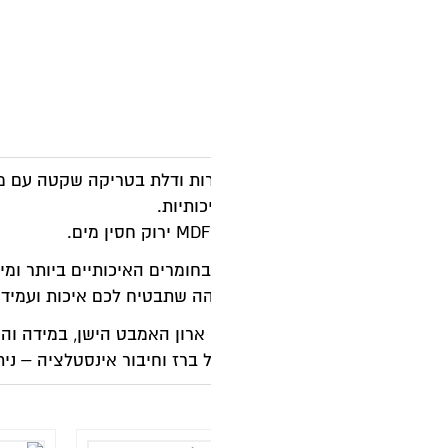
מ
ק
רות ודלת בטריקה שקטה עם משטח בוצ'ר עץ אלון. הארון עשוי 
חומרים האיכותיים ביותר ומייצרים בטכנולוגיות המתקדמות בא
ה שתבטיח לכם איכות ועמידות גבוהה לאורך שנים.
ישן, במידה והנכם מעוניינים בשירות מסוג זה ניתן לשלם 150 ש"ח נוספים למתקין עבור פירוק ופינוי
 ברז וחיבור אינסטלציה – ניתן להזמין בנפרד ולבצע זאת מול