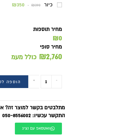
כיור
₪350
₪390
מחיר תוספות
₪0
מחיר סופי
₪
2,760
כולל מעמ
+
-
הוספה לסל
BUY NOW
תלבטים בקשר למוצר זה? אנחנו זמינים בוואטסאפ!
תקשר עכשיו: 050-8556002
וואטסאפ עם נציג