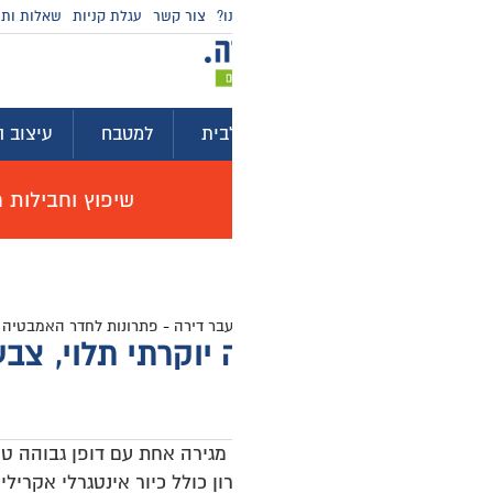
ו?
צור קשר
עגלת קניות
שאלות ותשובות
מדריכי קניה
בית
למטבח
עיצוב הבית
לגינה ולמרפסת
ייע
שיפוץ וחבילות מוצרים לשיפוץ דירה באולם תצוגה, האי
עבר דירה
-
פתרונות לחדר האמבטיה
-
ארונות אמבטיה בהתאמה אישית
-
ארונ
 יוקרתי תלוי, צבע אפוקסי דגם חורשי
ה