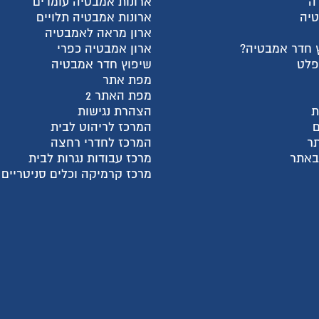
רונות אמבטיה עומדים
התחבר
רונות אמבטיה תלויים
הרשם
רון מראה לאמבטיה
למה אנחנו?
רון אמבטיה כפרי
צור קשר
יפוץ חדר אמבטיה
עגלת קניות
פת אתר
שאלות ותשובות
פת האתר 2
מדריכי קניה
צהרת נגישות
מאמרים אחרונים
מרכז לריהוט לבית
קטגוריות מוצרים
מרכז לחדרי רחצה
חבילות מעבר דירה
רכז עבודות נגרות לבית
ארונות פתיחה בהתאמה א
רכז קרמיקה וכלים סניטריים
ארונות הזזה בהתאמה איש
ארונות אמבטיה
מקלחונים בהתאמה אישית
פתרונות לעיצוב הבית
שיפוץ דירות ובתים
מטבחים ועבודות נגרות
דלתות פנים
ריצוף לבית
יעוץ, תכנון ושרותים