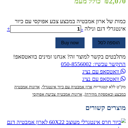
₪
2,070
כולל מעמ
כמות של ארון אמבטיה במבצע צבע אפוקסי עם כיור
אינטגרלי דגם ונילה
-
+
הוספה לסל
Buy now
מתלבטים בקשר למוצר זה? אנחנו זמינים בוואטסאפ!
התקשר עכשיו: 050-8556002
וואטסאפ עם נציג
וואטסאפ עם נציג
מק"ט
ללא
קטגוריות
ארון אמבטיה עם כיור אינטגרלי
,
ארונות אמבטיה
במבצע ובאספקה מהירה!
,
ארונות אמבטיה צביעת אפוקסי
מוצרים קשורים