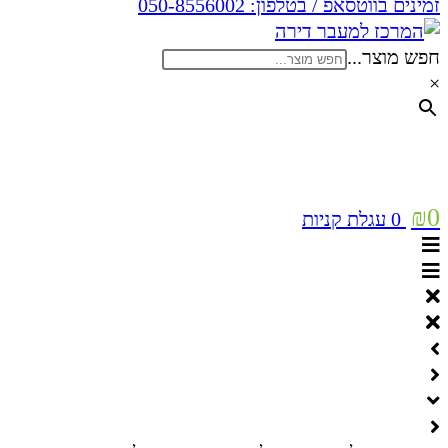
זמינים בווטסאפ / בטלפון:
050-8556002
חפש מוצר...
×
₪
0
0
עגלת קניות