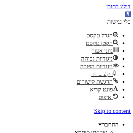
דילוג לתוכן
פתח
סרגל
כלי נגישות
נגישות
הגדל טקסט
הקטן טקסט
גווני אפור
ניגודיות גבוהה
ניגודיות הפוכה
רקע בהיר
הדגשת קישורים
פונט קריא
איפוס
Skip to content
התחבר
שכחתי סיסמא