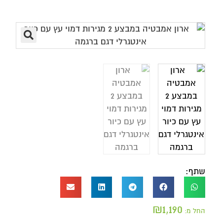
שתף:
₪
1,190
החל מ: