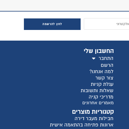
חץ להרשמה
ישית