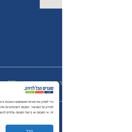
רכישה מאובטחת SSL
כדי לספק את חוויות המשתמש הטובו
למידע על המכשיר. הסכמה לטכנולוגיות אלו תאפשר לנו לעבד נתונים כגון התנהגות גלישה או מזהים י
זה. אי הסכמה או ביטול הסכמה עלולים להשפיע לרעה על תכונות ופונקציות מסוימות.
לחץ עליי לעזרה...
קבל
דחה
הצג העד