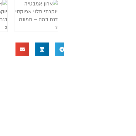
א
ב
ב
מ
צ
כ
ח
ה