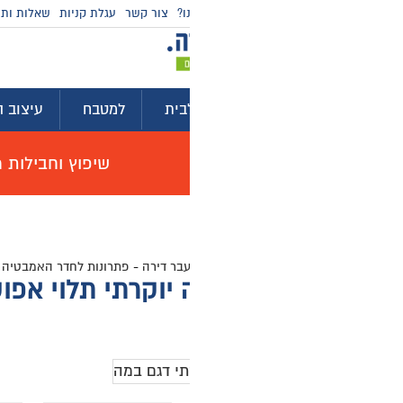
ו?
צור קשר
עגלת קניות
שאלות ותשובות
מדריכי קניה
בית
למטבח
עיצוב הבית
לגינה ולמרפסת
ייע
שיפוץ וחבילות מוצרים לשיפוץ דירה באולם תצוגה, האי
עבר דירה
-
פתרונות לחדר האמבטיה
-
ארונות אמבטיה בהתאמה אישית
-
ארון
 יוקרתי תלוי אפוקסי דגם במה
ה