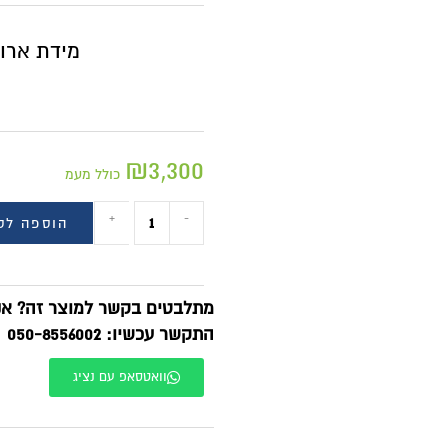
60 ס"מ
מידת ארון אמבטיה
נקה
₪
3,300
כולל מעמ
+
-
הוספה לסל
BUY NOW
תלבטים בקשר למוצר זה? אנחנו זמינים בוואטסאפ!
תקשר עכשיו: 050-8556002
וואטסאפ עם נציג