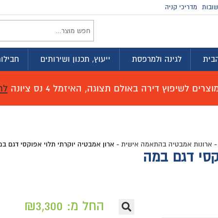
זמינים בווטסא
וץ, תכנון ושירותים
חבילות לדירה
מועדון ההטבות
זמל 4 נס ציונה
לחץ כאן לפרטים!
 אמבטיה יוקרתי תלוי אפוקסי דגם במה
חל מ:
3,300
₪