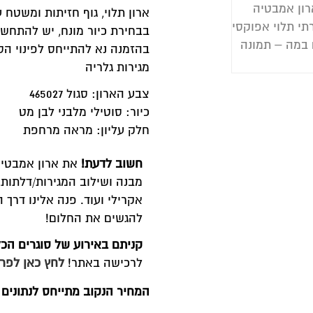
רון תלוי, גוף חזיתות ומשטח עליון אפוקסי.
בחירת כיור מונח, יש להתחשב בעומק הארון ובמיקום הברז
הזמנה נא להתייחס לפינוי הסיפון במגירה העליונה
גירות גלריה
בע הארון: סגול 465027
יור: סוטילי מלבני לבן מט
לק עליון: מראה מרחפת
חשוב לדעת!
את ארון אמבטיה זה ניתן לקבל ב
התאמה אישית
: 
מבנה ושילוב המגירות/דלתות, צבע ותוספות: לקבל בוצ'ר+כיור 
אקרילי ועוד. פנה אלינו דרך הוואטסאפ ושלחו תכנית / שרטוט ו
להגשים את החלום!
קניתם באירוע של סוגרים הכל לדירה?
מגיעות לכם הטבות באל
לרכישה באתר!
לחץ כאן לפרטים
מחיר הנקוב מתייחס לנתונים הבאים: מידה / מחיר: