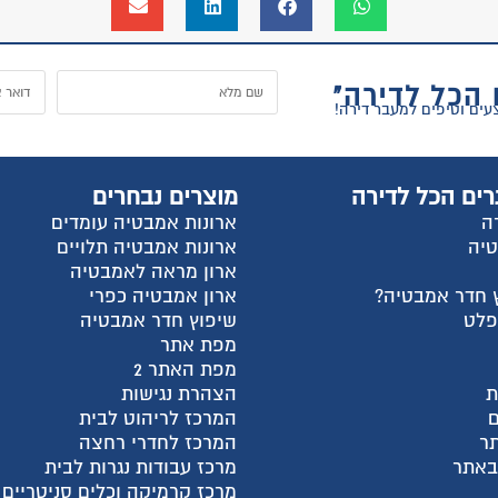
ל
וצרים נבחרים
החשבון שלי
רונות אמבטיה עומדים
התחבר
רונות אמבטיה תלויים
הרשם
רון מראה לאמבטיה
למה אנחנו?
רון אמבטיה כפרי
צור קשר
יפוץ חדר אמבטיה
עגלת קניות
פת אתר
שאלות ותשובות
פת האתר 2
מדריכי קניה
צהרת נגישות
מאמרים אחרונים
מרכז לריהוט לבית
קטגוריות מוצרים
מרכז לחדרי רחצה
חבילות מעבר דירה
רכז עבודות נגרות לבית
ארונות פתיחה בהתאמה א
רכז קרמיקה וכלים סניטריים