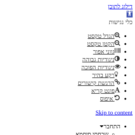
דילוג לתוכן
פתח
סרגל
כלי נגישות
נגישות
הגדל טקסט
הקטן טקסט
גווני אפור
ניגודיות גבוהה
ניגודיות הפוכה
רקע בהיר
הדגשת קישורים
פונט קריא
איפוס
Skip to content
התחבר
שכחתי סיסמא