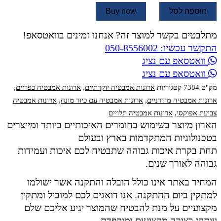
הוספה לסל
Buy now
מתלבטים בקשר למוצר זה? אנחנו זמינים בוואטסאפ!
התקשר עכשיו: 050-8556002
וואטסאפ עם נציג
וואטסאפ עם נציג
מק"ט
7384
קטגוריות
ארונות אמבטיה יוקרתיים
,
ארונות אמבטיה כפריים
,
ארונות אמבטיה מודרניים
,
ארונות אמבטיה עם כיור מונח
,
ארונות אמבטיה
צביעת אפוקסי
,
ארונות אמבטיה תלויים
הארון מיוצר בשימוש בחומרים האיכותיים ביותר ומייצרים
בטכנולוגיות המתקדמות בארץ ובעולם
תחת בקרת איכות גבוהה שתבטיח לכם איכות ועמידות
גבוהה לאורך שנים.
המחיר באתר אינו כולל הובלה והתקנה אשר ישולמו
למתקין ביום ההתקנה. אנו דואגים לכם למוביל ומתקין
מקצועיים על מנת להבטיח שהמוצר יגיע אליכם שלם
ויותקן בצורה מקצועית ומוקפדת.