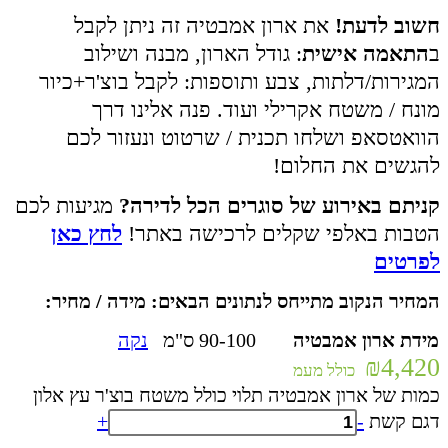
חשוב לדעת!
את ארון אמבטיה זה ניתן לקבל
ב
התאמה אישית
: גודל הארון, מבנה ושילוב
המגירות/דלתות, צבע ותוספות: לקבל בוצ'ר+כיור
מונח / משטח אקרילי ועוד. פנה אלינו דרך
הוואטסאפ ושלחו תכנית / שרטוט ונעזור לכם
להגשים את החלום!
קניתם באירוע של סוגרים הכל לדירה?
מגיעות לכם
הטבות באלפי שקלים לרכישה באתר!
לחץ כאן
לפרטים
המחיר הנקוב מתייחס לנתונים הבאים: מידה / מחיר:
מידת ארון אמבטיה
90-100 ס"מ
נקה
₪
4,420
כולל מעמ
כמות של ארון אמבטיה תלוי כולל משטח בוצ'ר עץ אלון
דגם קשת
-
+