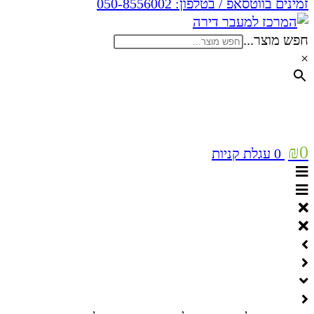
זמינים בווטסאפ / בטלפון:
050-8556002
חפש מוצר...
×
₪
0
0
עגלת קניות