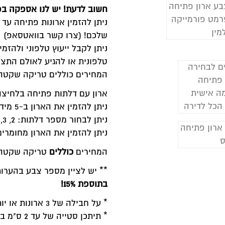
חשוב לדעת! יש לנו אספקה בפ
שלכם! (צרו קשר בוואטסאפ)
ניתן לקבל ייעוץ טלפוני ולהז
טלפונית או להגיע לאולם התצו
המחירים כוללים טריקה שקטה לכ
ארון עם דלתות פתיחה בלחיצה push to open במחירים משתלמ
ניתן להזמין את הארון ב-5 מידות: 80,120,160,200,240 ס"מ רוחב
ניתן לבחור מספר דלתות: 2, 3, 4, 5, 6 דלתות בארון
ניתן להזמין את הארון מחומרים:
המחירים
כוללים
טריקה שקטה ל
** יש לציין מספר צבע בהערו
בתוספת 15%!
* על חבילה של 3 ארונות או יותר תינתן הנחה!
* תיתכן סטייה של עד 2 ס"מ במידה ובצבע מהמניפה ביחס למציאות.