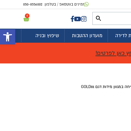
זמינים בווטסאפ / בטלפון:
050-8556002
0
פתח 
 לדירה
מועדון ההטבות
שיפוץ ובניה
ץ כאן לפרטים!
במגוון מידות דגם GOLD01