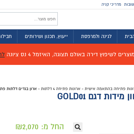
ובות
מדריכי קניה
בית
לגינה ולמרפסת
ייעוץ, תכנון ושירותים
חבילות
רים לשיפוץ דירה באולם תצוגה, האיזמל 4 נס ציונה
לח
ונות פתיחה בהתאמה אישית
-
ארונות פתיחה 4 דלתות
-
ארון בגדים דלתות פתיחה 
דות דגם GOLD01
החל מ:
2,070
₪