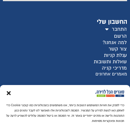
החשבון שלי
התחבר
הרשם
למה אנחנו?
צור קשר
עגלת קניות
שאלות ותשובות
מדריכי קניה
מאמרים אחרונים
רכישה מאובטחת SSL
כדי לספק את חוויות המשתמש הטובות ביותר, אנו משתמשים בטכנולוגיות כמו קובצי Cookie כדי
לאחסן ו/או לגשת למידע על המכשיר. הסכמה לטכנולוגיות אלו תאפשר לנו לעבד נתונים כגון
התנהגות גלישה או מזהים ייחודיים באתר זה. אי הסכמה או ביטול הסכמה עלולים להשפיע לרעה על
תכונות ופונקציות מסוימות.