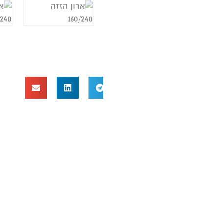
א
ט
10 
2 מגירות
1 יחידת 
9 מ
פ
ח
צ
אס
הו
ב
עד 
מ
נ
נ
נ