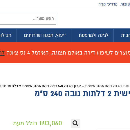
זמינים בווטסא
וץ, תכנון ושירותים
חבילות לדירה
מועדון ההטבות
זמל 4 נס ציונה
לחץ כאן לפרטים!
₪
3,06
כולל מעמ