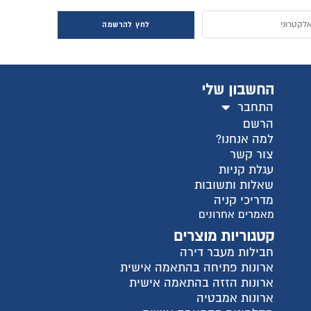
חץ להרשמה
ישית
ית