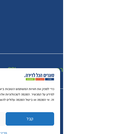
רכישה מאובטחת SSL
כדי לספק את חוויות המשתמש הטובו
למידע על המכשיר. הסכמה לטכנולוגיות אלו תאפשר לנו לעבד נתונים כגון התנהגות גלישה או מזהים י
זה. אי הסכמה או ביטול הסכמה עלולים להשפיע לרעה על תכונות ופונקציות מסוימות.
קבל
דחה
הצג העד
מדיניות פרטיות באתר
תנאי שימוש באתר