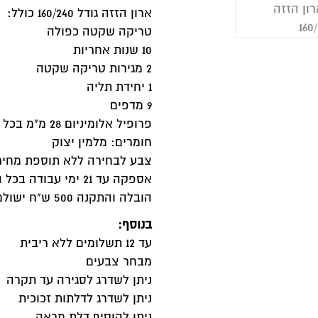
רון הזזה גודל 160/240 כולל:
ריקה שקטה כפולה
שנות אחריות
 טריקה שקטה
תליה
דפים
רופיל אלומיניום 28 מ"מ בכל המדפים!
ומרים: מלמין יצוק
בע לבחירה ללא תוספת מחיר (יש לציין את הצבע בהערות בתה
פקה עד 21 ימי עבודה בכל הארץ
בלה והתקנה 500 ש"ח ישולם למתקין (במעלית, לא כולל מנוף במידת הצורך)
נוסף:
12 תשלומים ללא ריבית
בחר צבעים
יתן לשדרג לסגירה עד תקרה
יתן לשדרג לדלתות זכוכית
יתן להוסיף דלת מראה