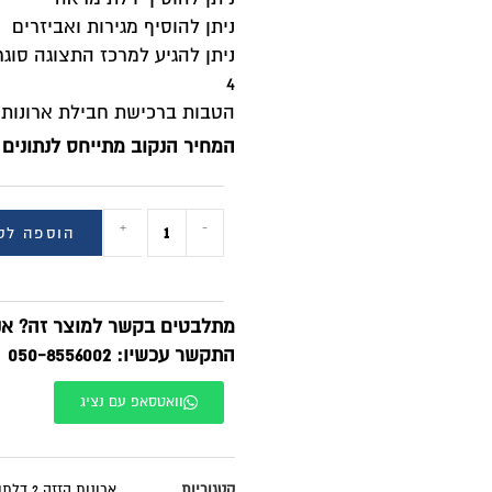
יתן להוסיף מגירות ואביזרים
יתן להגיע למרכז התצוגה סוגרים הכל לדירה נס ציונה ליעוץ ו
טבות ברכישת חבילת ארונות או מוצרים נוספים לדירה
מחיר הנקוב מתייחס לנתונים הבאים: מידה / מחיר:
+
-
הוספה לסל
BUY NOW
תלבטים בקשר למוצר זה? אנחנו זמינים בוואטסאפ!
תקשר עכשיו: 050-8556002
וואטסאפ עם נציג
טגוריות
ארונות הזזה 2 דלתות בהתאמה אישית
,
ארונות הזזה בהתאמה א