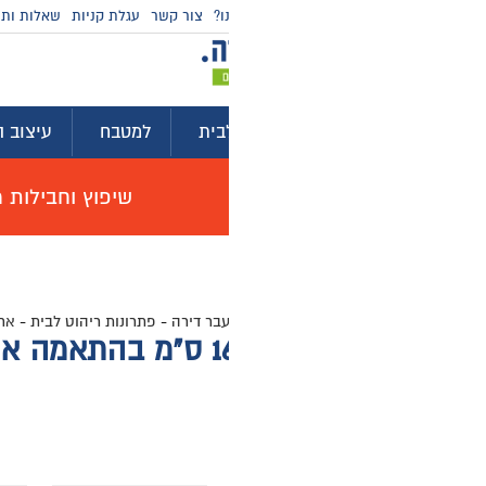
ו?
צור קשר
עגלת קניות
שאלות ותשובות
מדריכי קניה
בית
למטבח
עיצוב הבית
לגינה ולמרפסת
ייע
שיפוץ וחבילות מוצרים לשיפוץ דירה באולם תצוגה, האי
עבר דירה
-
פתרונות ריהוט לבית
-
ארונות הזזה בהתאמה אישית
-
ארון הזזה 160 ס”מ בהתאמה אישית 2 דלתות גובה 240 ס”מ
0