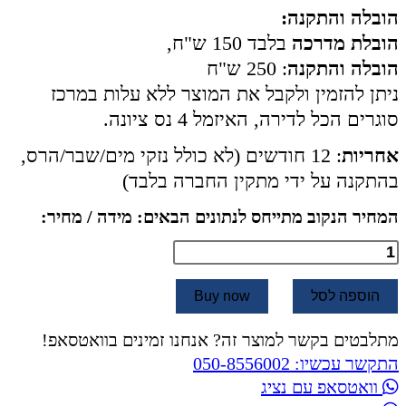
הובלה והתקנה:
הובלת מדרכה
בלבד 150 ש"ח,
הובלה והתקנה
: 250 ש"ח
ניתן להזמין ולקבל את המוצר ללא עלות במרכז
סוגרים הכל לדירה, האיזמל 4 נס ציונה.
אחריות
: 12 חודשים (לא כולל נזקי מים/שבר/הרס,
בהתקנה על ידי מתקין החברה בלבד)
המחיר הנקוב מתייחס לנתונים הבאים: מידה / מחיר:
כמות
של
ארון
הוספה לסל
Buy now
שירות
מתלבטים בקשר למוצר זה? אנחנו זמינים בוואטסאפ!
לאמבטיה
התקשר עכשיו: 050-8556002
עומד
וואטסאפ עם נציג
/