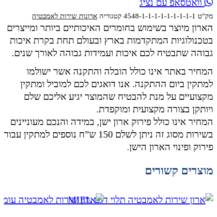
וואטסאפ עם נציג
תלוי
דגם
מק"ט
4548-1-1-1-1-1-1-1-1-1
קטגוריה
ארונות שירות לאמבטיה
הארון מיוצר בשימוש בחומרים האיכותיים ביותר ומייצרים
LIOR
בטכנולוגיות המתקדמות בארץ ובעולם תחת בקרת איכות
גבוהה שתבטיח לכם איכות ועמידות גבוהה לאורך שנים.
המחיר באתר אינו כולל הובלה והתקנה אשר ישולמו
למתקין ביום ההתקנה. אנו דואגים לכם למוביל ומתקין
מקצועיים על מנת להבטיח שהמוצר יגיע אליכם שלם
ויותקן בצורה מקצועית ומוקפדת.
המחיר אינו כולל פירוק ארון ישן, במידה והנכם מעוניינים
בשירות מסוג זה ניתן לשלם 150 ש”ח נוספים למתקין עבור
פירוק ופינוי הארון הישן.
מוצרים קשורים