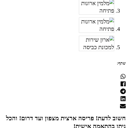
שתף:
חשוב לדעת! פריסה ארצית מצפון ועד דרום! והכל
ניתן בהתאמה אישית!