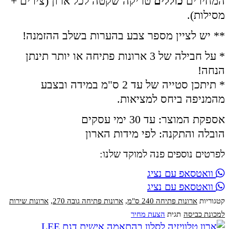
המחירים
כוללים
טריקה שקטה לכל ארון (צירים +
מסילות).
** יש לציין מספר צבע בהערות בשלב ההזמנה!
* על חבילה של 3 ארונות פתיחה או יותר תינתן
הנחה!
* תיתכן סטייה של עד 2 ס"מ במידה ובצבע
מהמניפה ביחס למציאות.
אספקת המוצר: עד 30 ימי עסקים
הובלה והתקנה: לפי מידות הארון
לפרטים נוספים פנה למוקד שלנו:
וואטסאפ עם נציג
וואטסאפ עם נציג
קטגוריות
ארונות פתיחה 240 ס"מ
,
ארונות פתיחה גובה 270
,
ארונות שירות
למכונת כביסה
תגית
הצעת מחיר