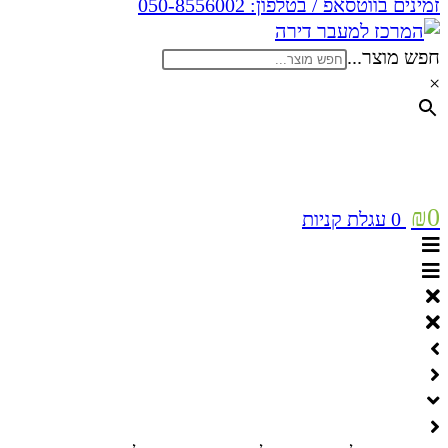
זמינים בווטסאפ / בטלפון:
050-8556002
חפש מוצר...
×
₪
0
0
עגלת קניות