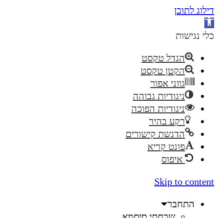
דילוג לתוכן
פתח
סרגל
כלי נגישות
נגישות
הגדל טקסט
הקטן טקסט
גווני אפור
ניגודיות גבוהה
ניגודיות הפוכה
רקע בהיר
הדגשת קישורים
פונט קריא
איפוס
Skip to content
התחבר
שכחתי סיסמא