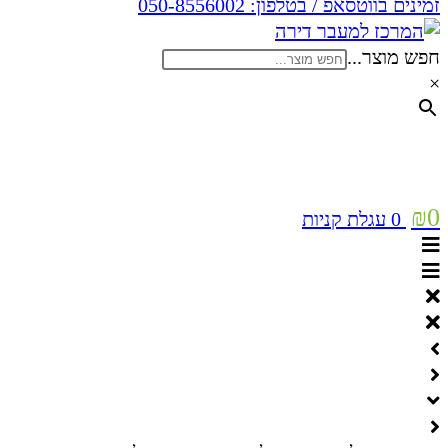
זמינים בווטסאפ / בטלפון:
050-8556002
חפש מוצר...
×
₪
0
0
עגלת קניות