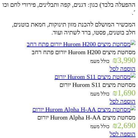
ההפעלה בלבד) כגון: דגנים, קפה ותבלינים, פירורי לחם וכו
´.
המכשיר המושלם להכנת מזון תינוקות, חמאת בוטנים,
חלב בוטנים, פסטו, ברד לשתיה ועוד.
מסחטת מיצים Hurom H200 יורום פתח רחב
₪
3,990
כולל מעמ
הוספה לסל
מסחטת ‏מיצים Hurom S11 יורום
₪
1,690
כולל מעמ
הוספה לסל
מסחטת מיצים Hurom Alpha H-AA יורום
₪
2,690
כולל מעמ
הוספה לסל