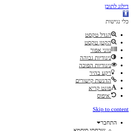
דילוג לתוכן
פתח
סרגל
כלי נגישות
נגישות
הגדל טקסט
הקטן טקסט
גווני אפור
ניגודיות גבוהה
ניגודיות הפוכה
רקע בהיר
הדגשת קישורים
פונט קריא
איפוס
Skip to content
התחבר
שכחתי סיסמא