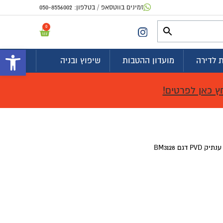
זמינים בווטסאפ / בטלפון:
050-8556002
0
פתח 
 לדירה
מועדון ההטבות
שיפוץ ובניה
ץ כאן לפרטים!
ם BM3128