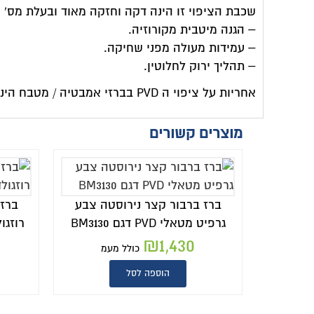
שכבת הציפוי זו הינה דקה וחזקה מאוד ובעלת מס' י
– הגנה מיטבית מקורוזיה.
– עמידות מעולה מפני שחיקה.
– תהליך ירוק לחלוטין.
אחריות על ציפוי ה PVD בברזי אמבטיה / מטבח הינה ל 36 חודשים.
מוצרים קשורים
ברז ברבור קצר נירוסטה צבע
ברז 
גרפיט מטאלי PVD דגם BM3130
רוזגולד מו
₪
1,430
כולל מעמ
הוספה לסל