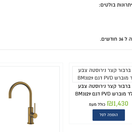
תרונות בולטים:
ברבור קצר נירוסטה צבע
ברש PVD דגם BM3129
₪
1,430
כולל מעמ
הוספה לסל