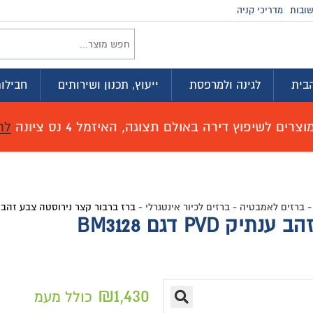
ובות
מדריכי קניה
בית
לגינה ולמרפסת
ייעוץ, תכנון ושירותים
חבילות
רים לשיפוץ דירה באולם תצוגה, האיזמל 4 נס ציונה
לח
ברזים לאמבטיה
-
ברזים לכיור אינטגרלי
-
ברז ברבור קצר נירוסטה צבע זהב ענתיק PVD דג
PV דגם BM3128
₪
1,430
כולל מעמ