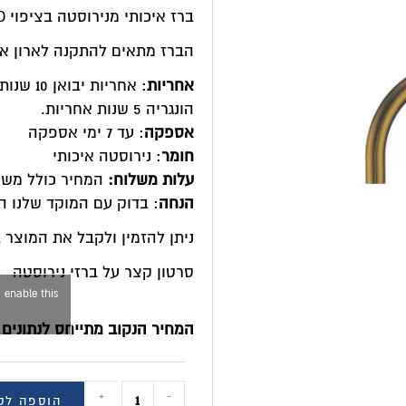
ברז איכותי מנירוסטה בציפוי PVD צבע זהב ענתיק לחדר האמבטיה
הברז מתאים להתקנה לארון אמב
אחריות
הונגריה 5 שנות אחריות.
אספקה
: עד 7 ימי אספקה
חומר
: נירוסטה איכותי
עלות משלוח:
המחיר כולל משלו
הנחה
: בדוק עם המוקד שלנו האם נית
ניתן להזמין ולקבל את המוצר במרכז
סרטון קצר על ברזי נירוסטה
 enable this
המחיר הנקוב מתייחס לנתונים 
+
-
הוספה לס