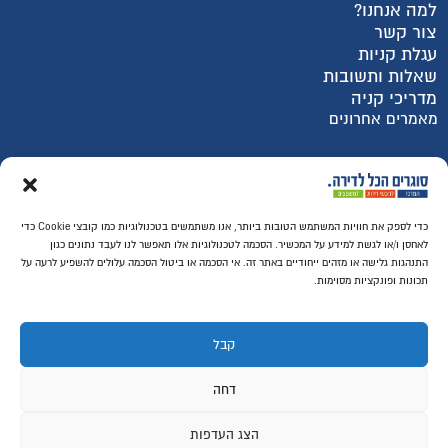
למה אנחנו?
צור קשר
עגלת קניות
שאלות ותשובות
מדריכי קניה
מאמרים אחרונים
רכישה מאובטחת SSL
כדי לספק את חוויות המשתמש הטובות ביותר, אנו משתמשים בטכנולוגיות כמו קובצי Cookie כדי
לאחסן ו/או לגשת למידע על המכשיר. הסכמה לטכנולוגיות אלו תאפשר לנו לעבד נתונים כגון
התנהגות גלישה או מזהים ייחודיים באתר זה. אי הסכמה או ביטול הסכמה עלולים להשפיע לרעה על
תכונות ופונקציות מסוימות.
קבל
דחה
הצג העדפות