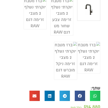
שתף:
₪
4,880
כולל מעמ