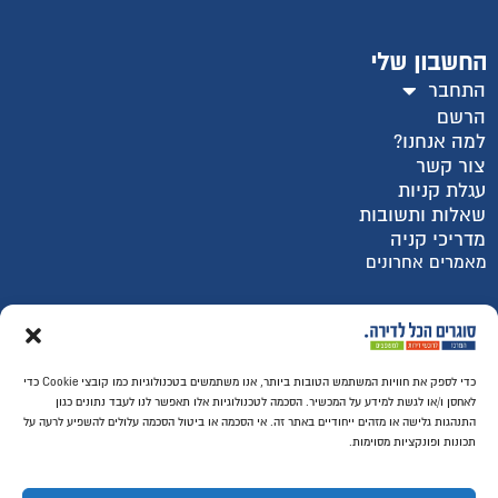
החשבון שלי
התחבר
הרשם
למה אנחנו?
צור קשר
עגלת קניות
שאלות ותשובות
מדריכי קניה
מאמרים אחרונים
רכישה מאובטחת SSL
כדי לספק את חוויות המשתמש הטובות ביותר, אנו משתמשים בטכנולוגיות כמו קובצי Cookie כדי
לאחסן ו/או לגשת למידע על המכשיר. הסכמה לטכנולוגיות אלו תאפשר לנו לעבד נתונים כגון
התנהגות גלישה או מזהים ייחודיים באתר זה. אי הסכמה או ביטול הסכמה עלולים להשפיע לרעה על
תכונות ופונקציות מסוימות.