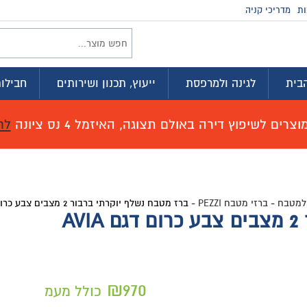
ות
מדריכי קניה
בית
לגינה ולמרפסת
ייעוץ, תכנון ושירותים
חבילות
רים לשיפוץ דירה באולם תצוגה, האיזמל 4 נס ציונה
לח
למטבח
-
ברזי מטבח PEZZI
-
ברז מטבח נשלף יוקרתי ברבור 2 מצבים צבע כרום דגם AVIA
A
₪
970
כולל מעמ