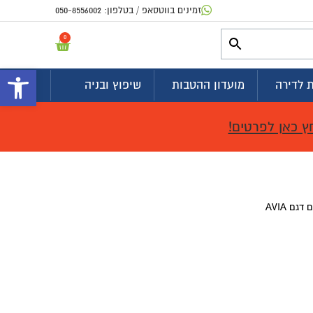
זמינים בווטסאפ / בטלפון:
050-8556002
0
פתח 
 לדירה
מועדון ההטבות
שיפוץ ובניה
ץ כאן לפרטים!