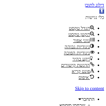
דילוג לתוכן
פתח
סרגל
כלי נגישות
נגישות
הגדל טקסט
הקטן טקסט
גווני אפור
ניגודיות גבוהה
ניגודיות הפוכה
רקע בהיר
הדגשת קישורים
פונט קריא
איפוס
Skip to content
התחבר
שכחתי סיסמא