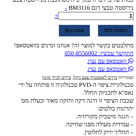
נירוסטה טבעי דגם BM3116
-
+
הוספה לסל
Buy now
מתלבטים בקשר למוצר זה? אנחנו זמינים בוואטסאפ!
התקשר עכשיו: 050-8556002
וואטסאפ עם נציג
וואטסאפ עם נציג
קטגוריות
ברזים לאמבטיה צבע ניקל
,
ברזים לכיור מונח
טכנולוגיית ציפוי ה-PVD טכנולוגיה זו פותחה על ידי
נאס"א לתכניות החלל.
שכבת הציפוי זו הינה דקה וחזקה מאוד ובעלת מס'
יתרונות בולטים:
– הגנה מיטבית מקורוזיה.
– עמידות מעולה מפני שחיקה.
– תהליך ירוק לחלוטין.