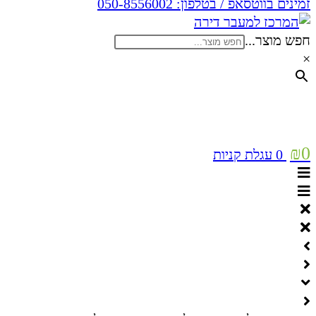
זמינים בווטסאפ / בטלפון:
050-8556002
חפש מוצר...
×
₪
0
0
עגלת קניות