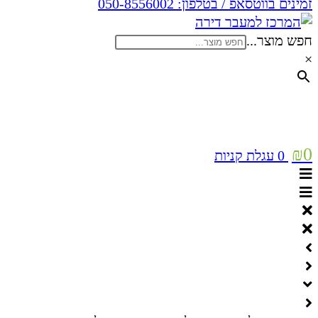
זמינים בווטסאפ / בטלפון:
050-8556002
חפש מוצר...
×
₪
0
0
עגלת קניות