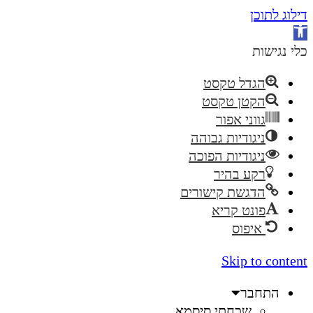
דילוג לתוכן
פתח
סרגל
כלי נגישות
נגישות
הגדל טקסט
הקטן טקסט
גווני אפור
ניגודיות גבוהה
ניגודיות הפוכה
רקע בהיר
הדגשת קישורים
פונט קריא
איפוס
Skip to content
התחבר
שכחתי סיסמא