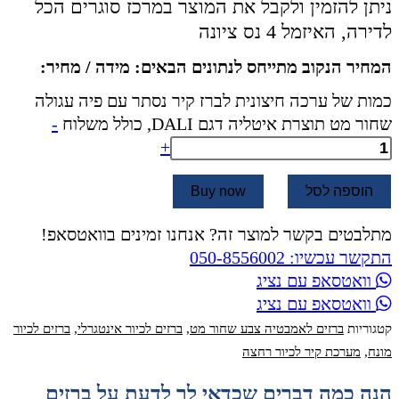
ניתן להזמין ולקבל את המוצר במרכז סוגרים הכל
לדירה, האיזמל 4 נס ציונה
המחיר הנקוב מתייחס לנתונים הבאים: מידה / מחיר:
כמות של ערכה חיצונית לברז קיר נסתר עם פיה עגולה
שחור מט תוצרת איטליה דגם DALI, כולל משלוח
-
+
הוספה לסל
Buy now
מתלבטים בקשר למוצר זה? אנחנו זמינים בוואטסאפ!
התקשר עכשיו: 050-8556002
וואטסאפ עם נציג
וואטסאפ עם נציג
קטגוריות
ברזים לאמבטיה צבע שחור מט
,
ברזים לכיור אינטגרלי
,
ברזים לכיור
מונח
,
מערכת קיר לכיור רחצה
הנה כמה דברים שכדאי לך לדעת על ברזים