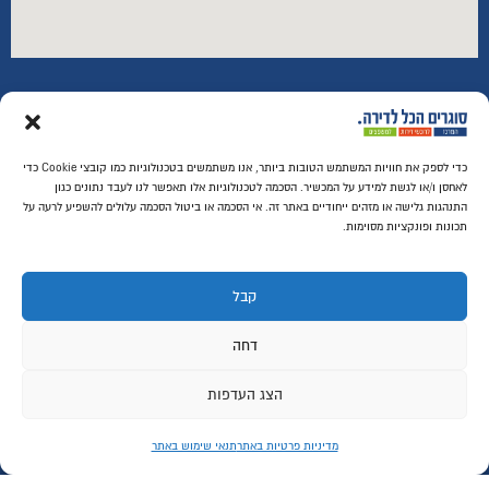
החשבון שלי
התחבר
כדי לספק את חוויות המשתמש הטובות ביותר, אנו משתמשים בטכנולוגיות כמו קובצי Cookie כדי
הרשם
לאחסן ו/או לגשת למידע על המכשיר. הסכמה לטכנולוגיות אלו תאפשר לנו לעבד נתונים כגון
התנהגות גלישה או מזהים ייחודיים באתר זה. אי הסכמה או ביטול הסכמה עלולים להשפיע לרעה על
למה אנחנו?
תכונות ופונקציות מסוימות.
צור קשר
עגלת קניות
שאלות ותשובות
קבל
מדריכי קניה
מאמרים אחרונים
דחה
הצג העדפות
רכישה מאובטחת SSL
מדיניות פרטיות באתר
תנאי שימוש באתר