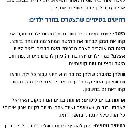
למכור אותו ביד שנייה לאחר השימוש אם ייראה במצב טוב
או להעביר לבן / בת משפחה אחרים.
רהיטים בסיסיים שתצטרכו בחדר ילדים:
מיטה:
ישנם סוגים רבים ושונים של מיטות ילדים ונוער. אז
קחו את הזמן לבחור את המיטה המתאימה והנוחה ביותר.
האם הם אוהבים לארח חברים? האם חברים באים לישון
אצלם? כמה ילדים יהיו בחדר? ניתן לרכוש מיטות נפתחות,
מיטה וחצי ומיטות קומותיים.
שולחן כתיבה:
שולחן כתיבה הוא חיוני עבור כל ילד. וודאו
שהשולחן מספיק גדול עבור צרכיו. אם מריך מסך מחשב
קחו זאת גם בחשבון.
ארונות בגדים לילדים:
ארונות בגדים הם המקום האידיאלי
לאחסון בגדים, צעצועים וציוד אחר. חשוב לקנות ארון איכותי
על מנת שלא יתפרק במשך הזמן.
רהיטים נוספים:
ניתן להוסיף ריהוט משלים לחדר ילדים, כגון