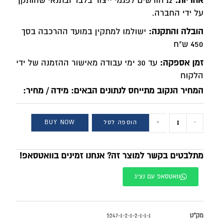
אחריות:
12 חודשים לפגמי ייצור בלבד ובתנאי שהותקן
על ידי החברה.
הובלה והתקנה:
ישולמו למתקין במועד ההרכבה בסך
450 ש"ח
זמן אספקה:
עד 30 ימי עבודה מאישור ההזמנה של ידי
הלקוח
המחיר הנקוב מתייחס לנתונים הבאים: מידה / מחיר:
-
+
הוספה לסל
BUY NOW
מתלבטים בקשר למוצר זה? אנחנו זמינים בוואטסאפ!
וואטסאפ עם נציג
מק"ט
5247-1-2-1-2-1-1-1