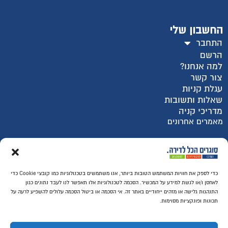
החשבון שלי
התחבר
הרשם
למה אנחנו?
צור קשר
עגלת קניות
שאלות ותשובות
מדריכי קניה
מאמרים אחרונים
רכישה מאובטחת SSL
כדי לספק את חוויות המשתמש הטובות ביותר, אנו משתמשים בטכנולוגיות כמו קובצי Cookie כדי
לאחסן ו/או לגשת למידע על המכשיר. הסכמה לטכנולוגיות אלו תאפשר לנו לעבד נתונים כגון
התנהגות גלישה או מזהים ייחודיים באתר זה. אי הסכמה או ביטול הסכמה עלולים להשפיע לרעה על
תכונות ופונקציות מסוימות.