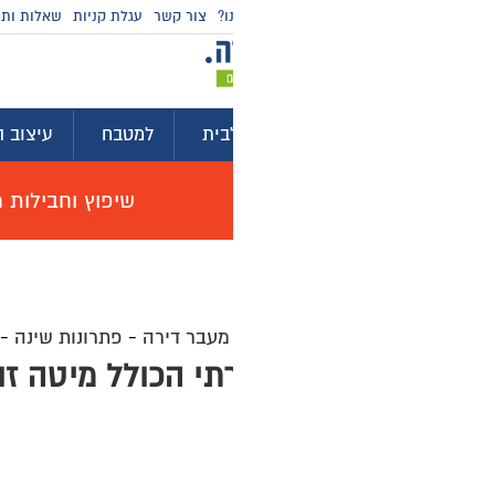
ו?
צור קשר
עגלת קניות
שאלות ותשובות
מדריכי קניה
בית
למטבח
עיצוב הבית
לגינה ולמרפסת
ייע
שיפוץ וחבילות מוצרים לשיפוץ דירה באולם תצוגה, האי
 מעבר דירה
-
פתרונות שינה
-
חדרי שינה יוקרתיים
-
חדר שינה י
תי הכולל מיטה זוגית, שידות צד וקומו