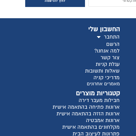
חץ להרשמה
ישית
ית