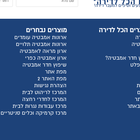
ל
וצרים נבחרים
החשבון שלי
רונות אמבטיה עומדים
התחבר
רונות אמבטיה תלויים
הרשם
רון מראה לאמבטיה
למה אנחנו?
רון אמבטיה כפרי
צור קשר
יפוץ חדר אמבטיה
עגלת קניות
פת אתר
שאלות ותשובות
פת האתר 2
מדריכי קניה
צהרת נגישות
מאמרים אחרונים
מרכז לריהוט לבית
קטגוריות מוצרים
מרכז לחדרי רחצה
חבילות מעבר דירה
רכז עבודות נגרות לבית
ארונות פתיחה בהתאמה א
רכז קרמיקה וכלים סניטריים
ארונות הזזה בהתאמה איש
ארונות אמבטיה
מקלחונים בהתאמה אישית
פתרונות לעיצוב הבית