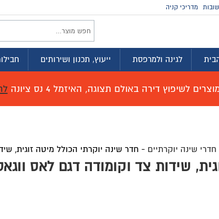
זמינים בווטסא
וץ, תכנון ושירותים
חבילות לדירה
מועדון ההטבות
זמל 4 נס ציונה
לחץ כאן לפרטים!
וקרתי הכולל מיטה זוגית, שידות צד וקומודה דגם לאס ווגאס
דה דגם לאס ווגאס