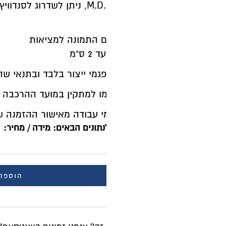
יןם התמונה למציאות
 ס"מ
 למתקין במועד ההרכבה בסך 450 ש"ח
תונים הבאים: מידה / מחיר:
הוספה לסל