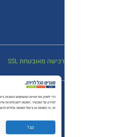
רכישה מאובטחת SSL
כדי לספק את חוויות המשתמש הטובו
למידע על המכשיר. הסכמה לטכנולוגיות אלו תאפשר לנו לעבד נתונים כגון התנהגות גלישה או מזהים י
זה. אי הסכמה או ביטול הסכמה עלולים להשפיע לרעה על תכונות ופונקציות מסוימות.
© ​כל הזכויות שמורות ל
קבל
דחה
הצג העד