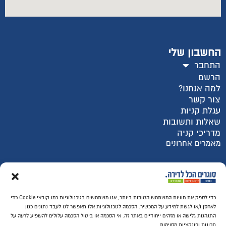
החשבון שלי
התחבר
הרשם
למה אנחנו?
צור קשר
עגלת קניות
שאלות ותשובות
מדריכי קניה
מאמרים אחרונים
רכישה מאובטחת SSL
כדי לספק את חוויות המשתמש הטובות ביותר, אנו משתמשים בטכנולוגיות כמו קובצי Cookie כדי
לאחסן ו/או לגשת למידע על המכשיר. הסכמה לטכנולוגיות אלו תאפשר לנו לעבד נתונים כגון
התנהגות גלישה או מזהים ייחודיים באתר זה. אי הסכמה או ביטול הסכמה עלולים להשפיע לרעה על
תכונות ופונקציות מסוימות.