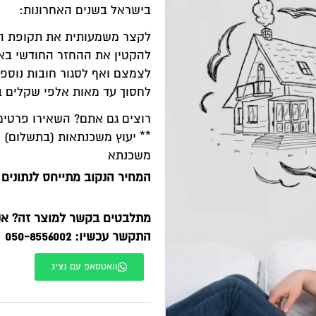
בישראל בשנים האחרונות:
לקצר משמעותית את תקופת 
להקטין את ההחזר החודשי באופ
לצמצם ואף לסגור חובות נוספ
לחסוך עד מאות אלפי שקלים 
רוצים גם אתם? השאירו פרטים 
** יעוץ משכנתאות (בתשלום) מ
משכנתא
המחיר הנקוב מתייחס לנתונים 
מתלבטים בקשר למוצר זה? אנח
התקשר עכשיו: 050-8556002
וואטסאפ עם נציג