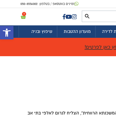
זמינים בווטסאפ / בטלפון:
050-8556002
0
פתח 
 לדירה
מועדון ההטבות
שיפוץ ובניה
ץ כאן לפרטים!
משכנתא הרווחית", הצליח לגרום לאלפי בתי אב