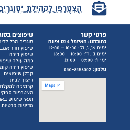
הצטרפו לקהילת "סוגרים
קבלו עדכונים 24/7 על חבילות חדשות, הטבות, מבצעים וטיפים למעבר דירה!
פרטי קשר
שיפוצים בסוג
כתובתנו: האיזמל 4 נס ציונה
סוגרים הכל לדיר
ימים א', ג, ה': 10:00 – 19:00
שיפוץ חדר אמב
ימים ב', ד': 10:00 – 18:00
שיפוץ דירה
ימי ו': 09:00 – 13:00
כמה עולה שיפוץ
שיפוץ דירה קומ
טלפון:
050-8556002
קבלן שיפוצים
ריצוף לבית
קרמיקה למקלח
הצטרפות ספקים
תנאי שימוש באת
מדיניות פרטיות