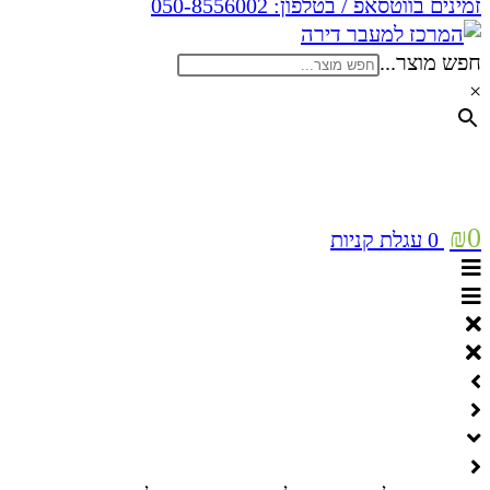
זמינים בווטסאפ / בטלפון:
050-8556002
חפש מוצר...
×
₪
0
0
עגלת קניות