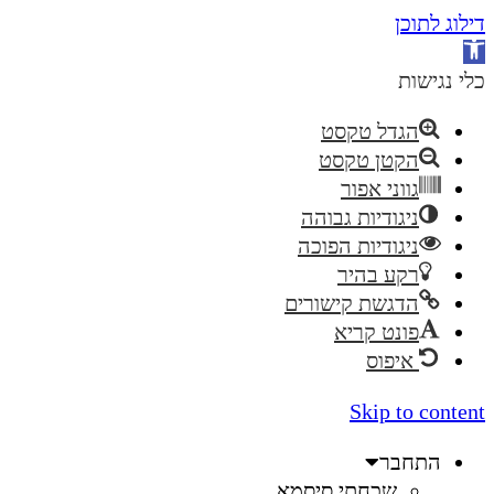
דילוג לתוכן
פתח
סרגל
כלי נגישות
נגישות
הגדל טקסט
הקטן טקסט
גווני אפור
ניגודיות גבוהה
ניגודיות הפוכה
רקע בהיר
הדגשת קישורים
פונט קריא
איפוס
Skip to content
התחבר
שכחתי סיסמא