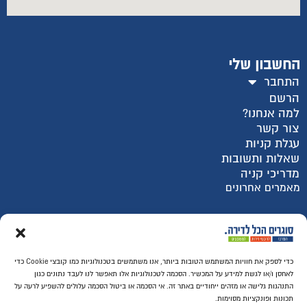
החשבון שלי
התחבר
הרשם
למה אנחנו?
צור קשר
עגלת קניות
שאלות ותשובות
מדריכי קניה
מאמרים אחרונים
רכישה מאובטחת SSL
כדי לספק את חוויות המשתמש הטובות ביותר, אנו משתמשים בטכנולוגיות כמו קובצי Cookie כדי
לאחסן ו/או לגשת למידע על המכשיר. הסכמה לטכנולוגיות אלו תאפשר לנו לעבד נתונים כגון
התנהגות גלישה או מזהים ייחודיים באתר זה. אי הסכמה או ביטול הסכמה עלולים להשפיע לרעה על
תכונות ופונקציות מסוימות.