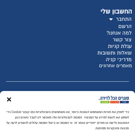
החשבון שלי
התחבר
הרשם
למה אנחנו?
צור קשר
עגלת קניות
שאלות ותשובות
מדריכי קניה
מאמרים אחרונים
רכישה מאובטחת SSL
כדי לספק את חוויות המשתמש הטובות ביותר, אנו משתמשים בטכנולוגיות כמו קובצי Cookie כדי
לאחסן ו/או לגשת למידע על המכשיר. הסכמה לטכנולוגיות אלו תאפשר לנו לעבד נתונים כגון
התנהגות גלישה או מזהים ייחודיים באתר זה. אי הסכמה או ביטול הסכמה עלולים להשפיע לרעה על
תכונות ופונקציות מסוימות.