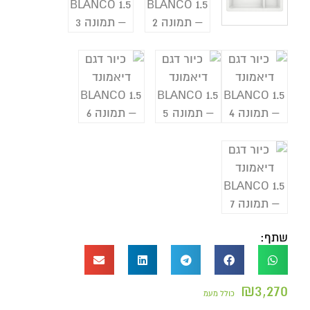
שתף:
₪
3,270
כולל מעמ