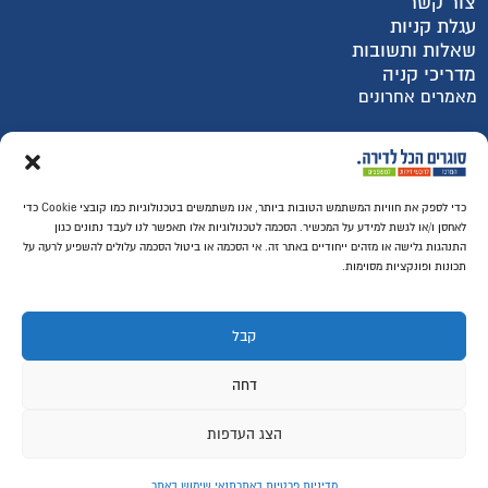
צור קשר
עגלת קניות
שאלות ותשובות
מדריכי קניה
מאמרים אחרונים
רכישה מאובטחת SSL
כדי לספק את חוויות המשתמש הטובות ביותר, אנו משתמשים בטכנולוגיות כמו קובצי Cookie כדי
לאחסן ו/או לגשת למידע על המכשיר. הסכמה לטכנולוגיות אלו תאפשר לנו לעבד נתונים כגון
התנהגות גלישה או מזהים ייחודיים באתר זה. אי הסכמה או ביטול הסכמה עלולים להשפיע לרעה על
תכונות ופונקציות מסוימות.
קבל
דחה
הצג העדפות
© ​כל הזכויות שמורות לסוגרים הכל לדירה
מדיניות פרטיות באתר
תנאי שימוש באתר