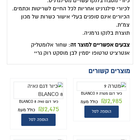
כיורי מטבח בלנקו עשויים מסילגרניט.
לכיורי סילגרניט אחריות לכל החיים לשריטות וכתמים.
הכיורים אינם סופגים בעלי אישור כשרות של מכון
צמ"ת.
תוצרת בלנקו גרמניה.
צבעים אפשריים למוצר זה
: שחור אלומטליק
אנטרציט טרטופו יסמין לבן מוסקט רוק גריי
מוצרים קשורים
כיור דגם מטרה BLANCO 9
₪
2,985
כולל מעמ
כיור דגם נאיה BLANCO 8
₪
2,475
כולל מעמ
הוספה לסל
הוספה לסל