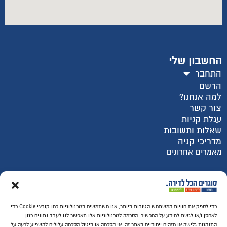
החשבון שלי
התחבר
הרשם
למה אנחנו?
צור קשר
עגלת קניות
שאלות ותשובות
מדריכי קניה
מאמרים אחרונים
רכישה מאובטחת SSL
כדי לספק את חוויות המשתמש הטובות ביותר, אנו משתמשים בטכנולוגיות כמו קובצי Cookie כדי
לאחסן ו/או לגשת למידע על המכשיר. הסכמה לטכנולוגיות אלו תאפשר לנו לעבד נתונים כגון
התנהגות גלישה או מזהים ייחודיים באתר זה. אי הסכמה או ביטול הסכמה עלולים להשפיע לרעה על