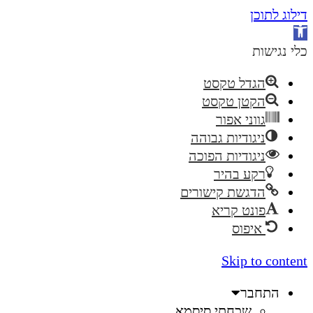
דילוג לתוכן
פתח
סרגל
כלי נגישות
נגישות
הגדל טקסט
הקטן טקסט
גווני אפור
ניגודיות גבוהה
ניגודיות הפוכה
רקע בהיר
הדגשת קישורים
פונט קריא
איפוס
Skip to content
התחבר
שכחתי סיסמא