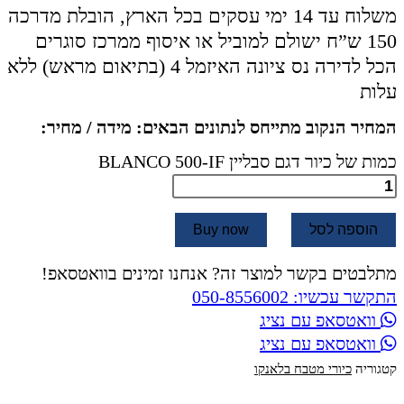
משלוח עד 14 ימי עסקים בכל הארץ, הובלת מדרכה
150 ש”ח ישולם למוביל או איסוף ממרכז סוגרים
הכל לדירה נס ציונה האיזמל 4 (בתיאום מראש) ללא
עלות
המחיר הנקוב מתייחס לנתונים הבאים: מידה / מחיר:
כמות של כיור דגם סבליין BLANCO 500-IF
הוספה לסל
Buy now
מתלבטים בקשר למוצר זה? אנחנו זמינים בוואטסאפ!
התקשר עכשיו: 050-8556002
וואטסאפ עם נציג
וואטסאפ עם נציג
קטגוריה
כיורי מטבח בלאנקו