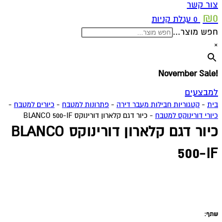
צור קשר
₪
0
0
עגלת קניות
חפש מוצר...
×
!November Sale
למבצעים
בית
-
קטגוריות חבילות מעבר דירה
-
פתרונות למטבח
-
כיורים למטבח
-
כיורי דורינוקס למטבח
-
כיור דגם קלארון דורינוקס BLANCO 500-IF
כיור דגם קלארון דורינוקס BLANCO
500-IF
שתף: