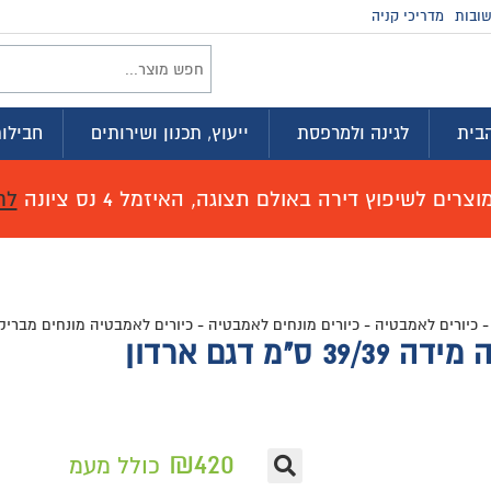
זמינים בווטסא
וץ, תכנון ושירותים
חבילות לדירה
מועדון ההטבות
זמל 4 נס ציונה
לחץ כאן לפרטים!
טיה
-
כיורים לאמבטיה מונחים מבריק
-
כיור מונח מבריק לארון אמבטיה מידה 39/39 ס”מ דגם ארדון
₪
42
כולל מעמ