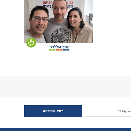
חץ להרשמה