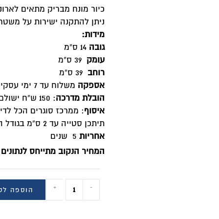
יור מונח מבריק מתאים לארונות אמבטיה עם משטח אקרילי או ב
יתן להתקנה ישירות על משטח בוצ'ר או משטח אקרילי
ידות
:
ובה
14 ס”מ
ומק
39 ס”מ
וחב
39 ס”מ
ספקה
משלוח עד 7 ימי עסקים
ובלת מדרכה
: 150 ש”ח ישולם למוביל
יסוף
: ממרכז סוגרים הכל לדירה נס ציונה האיזמל 4 (בתיאום מראש) ללא עלות
יתכן סטייה עד 2 ס”מ בגודל הכיור!
חריות
5 שנים
מחיר הנקוב מתייחס לנתונים הבאים: מידה / מחיר:
+
-
הוספה לסל
BUY NOW