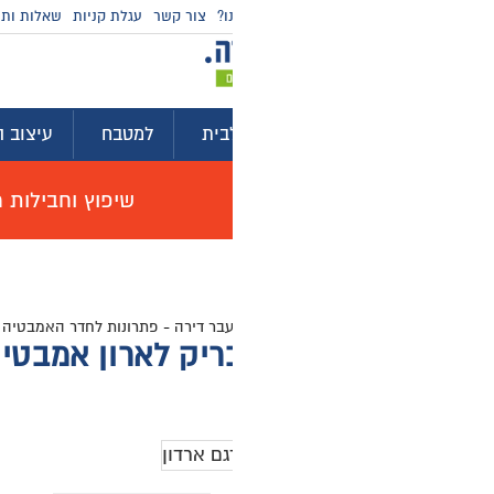
ו?
צור קשר
עגלת קניות
שאלות ותשובות
מדריכי קניה
בית
למטבח
עיצוב הבית
לגינה ולמרפסת
ייע
שיפוץ וחבילות מוצרים לשיפוץ דירה באולם תצוגה, האי
עבר דירה
-
פתרונות לחדר האמבטיה
-
כיורים לאמבטיה
-
כיורים מונחים לאמב
רון אמבטיה מידה 39/39 ס"מ דגם ארדון
0