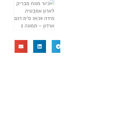
כ
נ
מ
ג
ע
ר
א
ה
א
ת
א
ה