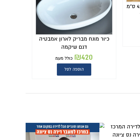
רון אמבטיה
ה
 מעמ