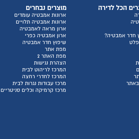
וצרים נבחרים
החשבון שלי
רונות אמבטיה עומדים
התחבר
רונות אמבטיה תלויים
הרשם
רון מראה לאמבטיה
למה אנחנו?
רון אמבטיה כפרי
צור קשר
יפוץ חדר אמבטיה
עגלת קניות
פת אתר
שאלות ותשובות
פת האתר 2
מדריכי קניה
צהרת נגישות
מאמרים אחרונים
מרכז לריהוט לבית
קטגוריות מוצרים
מרכז לחדרי רחצה
חבילות מעבר דירה
רכז עבודות נגרות לבית
ארונות פתיחה בהתאמה א
רכז קרמיקה וכלים סניטריים
ארונות הזזה בהתאמה איש
ארונות אמבטיה
מקלחונים בהתאמה אישית
פתרונות לעיצוב הבית
שיפוץ דירות ובתים
מטבחים ועבודות נגרות
דלתות פנים