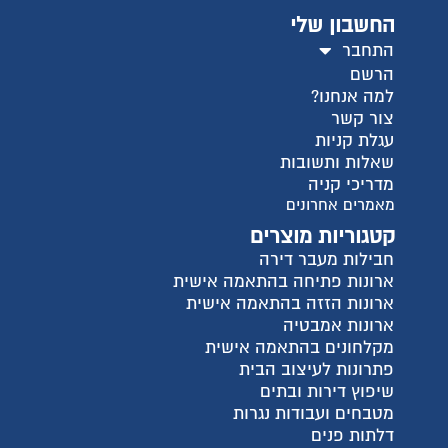
ישית
ית