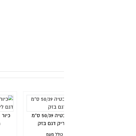
מ
ה
ק
כיור מונח לאמבטיה 50/39 ס"מ
כיור מונח מבריק לארון אמבטיה
יק דגם בזק
מידה 32 ס"מ דגם לימון
₪
470
כולל מעמ
כולל מעמ