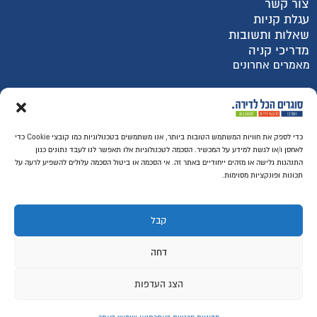
צור קשר
עגלת קניות
שאלות ותשובות
מדריכי קניה
מאמרים אחרונים
רכישה מאובטחת SSL
כדי לספק את חוויות המשתמש הטובות ביותר, אנו משתמשים בטכנולוגיות כמו קובצי Cookie כדי
לאחסן ו/או לגשת למידע על המכשיר. הסכמה לטכנולוגיות אלו תאפשר לנו לעבד נתונים כגון
התנהגות גלישה או מזהים ייחודיים באתר זה. אי הסכמה או ביטול הסכמה עלולים להשפיע לרעה על
תכונות ופונקציות מסוימות.
קבל
דחה
הצג העדפות
© ​כל הזכויות שמורות לסוגרים הכל לדירה