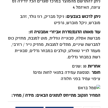
ניתן להתרשם מהמוצר במרכז סוגרים הכל לדירה נס
ציונה, האיזמל 4
ניתן לרכוש בצבעים
:
ניקל מבריק, רוז גולד, זהב
מוברש, ניקל מוברש, גרפיט
עוד מאותו הדגם/סדרת אביזרי אמבטיה זו
:
מברשת אסלה, סבונייה נוזלית, מוט למגבת, מחזיק כוס
למברשת שיניים, מתלים למגבות, מחזיק נייר / רזרבי,
מעמד לנייר טואלט, קולבים במבחר גדלים, סבוניית
רשת במבחר גדלים
.
אחריות
: 10
שנים
חומר
:
סגסוגת עמידה בתנאי לחות ומים
!
ציפוי עמיד בפני חלודה
המחיר הנקוב מתייחס לנתונים הבאים: מידה / מחיר: