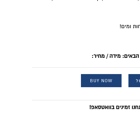
ות ומים
!
הבאים: מידה / מחיר:
ל
BUY NOW
נו זמינים בוואטסאפ!