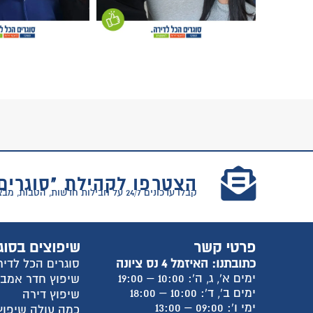
הצטרפו לקהילת "סוגרים
קבלו עדכונים 24/7 על חבילות חדשות, הטבות, מבצעים וטיפים למעבר דירה!
פרטי קשר
שיפוצים בסוג
כתובתנו: האיזמל 4 נס ציונה
סוגרים הכל לדיר
ימים א', ג, ה': 10:00 – 19:00
שיפוץ חדר אמב
ימים ב', ד': 10:00 – 18:00
שיפוץ דירה
ימי ו': 09:00 – 13:00
כמה עולה שיפוץ