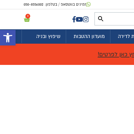
זמינים בווטסאפ / בטלפון:
050-8556002
0
פתח 
 לדירה
מועדון ההטבות
שיפוץ ובניה
ץ כאן לפרטים!