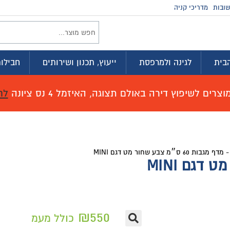
ובות
מדריכי קניה
בית
לגינה ולמרפסת
ייעוץ, תכנון ושירותים
חבילות
רים לשיפוץ דירה באולם תצוגה, האיזמל 4 נס ציונה
לח
מדף מגבות 60 ס״מ צבע שחור מט דגם MINI
₪
550
כולל מעמ