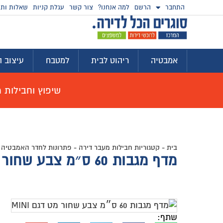
התחבר
הרשם
למה אנחנו?
צור קשר
עגלת קניות
שאלות ותש
אמבטיה
ריהוט לבית
למטבח
עיצוב ה
שיפוץ וחבילות מוצ
בית
-
קטגוריות חבילות מעבר דירה
-
פתרונות לחדר האמבטיה
-
מדף מגבות 60 ס״מ צבע שחור מט דגם MINI
שתף: