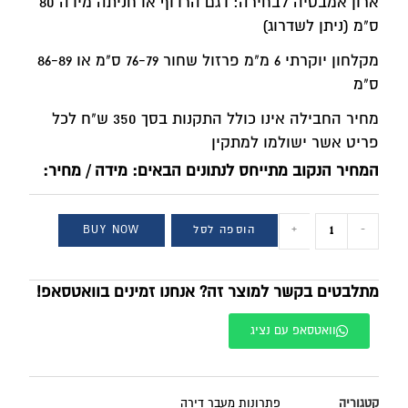
ארון אמבטיה לבחירה: דגם הרדוף או חניתה מידה 80
ס"מ (ניתן לשדרוג)
מקלחון יוקרתי 6 מ"מ פרזול שחור 76-79 ס"מ או 86-89
ס"מ
מחיר החבילה אינו כולל התקנות בסך 350 ש"ח לכל
פריט אשר ישולמו למתקין
המחיר הנקוב מתייחס לנתונים הבאים: מידה / מחיר:
-
+
הוספה לסל
BUY NOW
מתלבטים בקשר למוצר זה? אנחנו זמינים בוואטסאפ!
וואטסאפ עם נציג
קטגוריה
פתרונות מעבר דירה