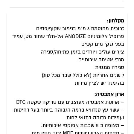
מקלחון:
זכוכית מחוסמת 6 מ"מ בגימור שקוף/פסים
פרופיל אלומיניום ANODIZE אל-חלד שחור מט, עמיד
בפני נזקי מים קשים
צירים עולים ויורדים בזמן פתיחה/סגירה
מגבי אטימה איכותיים
סגירה מגנטית
7 שנים אחריות (לא כולל שבר מכל סוג)
בהזמנה יש לציין מידות
ארון אמבטיה:
– ארונות אמבטיה מעוצבים עם טריקה שקטה DTC
– עשוי עץ סנדוויץ ברמה הגבוהה ביותר בעל דחיסות
ועמידות גבוהה בתנאי לחות
– מצופה ב 5 שכבות אפוקסי איכותיות.
– חזיתות הארון עשויות MDF ירוק חסין מים.