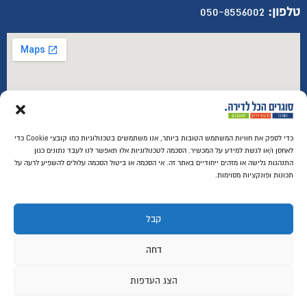
טלפון:
050-8556002
כדי לספק את חוויות המשתמש הטובות ביותר, אנו משתמשים בטכנולוגיות כמו קובצי Cookie כדי
לאחסן ו/או לגשת למידע על המכשיר. הסכמה לטכנולוגיות אלו תאפשר לנו לעבד נתונים כגון
התנהגות גלישה או מזהים ייחודיים באתר זה. אי הסכמה או ביטול הסכמה עלולים להשפיע לרעה על
תכונות ופונקציות מסוימות.
החשבון שלי
התחבר
הרשם
קבל
למה אנחנו?
צור קשר
דחה
עגלת קניות
שאלות ותשובות
הצג העדפות
מדריכי קניה